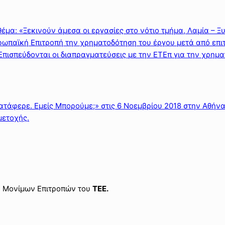
α: «Ξεκινούν άμεσα οι εργασίες στο νότιο τμήμα, Λαμία – Ξυ
ρωπαϊκή Επιτροπή την χρηματοδότηση του έργου μετά από επι
πισπεύδονται οι διαπραγματεύσεις με την ΕΤΕπ για την χρημ
τάφερε. Εμείς Μπορούμε;» στις 6 Νοεμβρίου 2018 στην Αθήνα
μετοχής.
ν Μονίμων Επιτροπών του
ΤΕΕ.