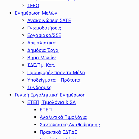
ΣΕΕΟ
Ενημέρωση Μελών
Ανακοινώσεις ΣΑΤΕ
Γνωμοδοτήσεις
Εργασιακά/ΣΣΕ
Ασφαλιστικά
Δημόσια Έργα
Βήμα Μελών
ΣΔΕ/Τμ. Κατ.
Προσφορές προς τα Μέλη
Υποδείγματα – Πρότυπα
Συνδρομές
Γενική Εργοληπτική Ενημέρωση
ΕΤΕΠ, Τιμολόγια & ΣΑ
ΕΤΕΠ
Αναλυτικά Τιμολόγια
Συντελεστές Αναθεώρησης
Πρακτικά ΕΔΤΔΕ