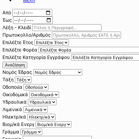
Μέλη
Από
Έως
Λέξη - Κλειδί
Πρωτοκολλο/Αριθμός
Επιλέξτε Έτος
Επιλέξτε Φορέα
Επιλέξτε Κατηγορία Εγγράφου
Αναζήτηση
Νομός Έδρας
Τάξη
Οδοποιία
Οικοδομικά
Υδραυλικά
Λιμενικά
Ηλεκτρ/κά
Βιομ/κά Ενεργ
Γράμμα