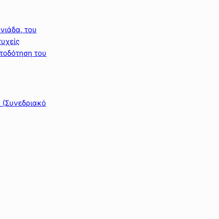
νιάδα, του
τυχείς
ατοδότηση του
 (Συνεδριακό