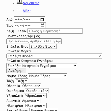
Νομοθεσία
Μέλη
Από
Έως
Λέξη - Κλειδί
Πρωτοκολλο/Αριθμός
Επιλέξτε Έτος
Επιλέξτε Φορέα
Επιλέξτε Κατηγορία Εγγράφου
Αναζήτηση
Νομός Έδρας
Τάξη
Οδοποιία
Οικοδομικά
Υδραυλικά
Λιμενικά
Ηλεκτρ/κά
Βιομ/κά Ενεργ