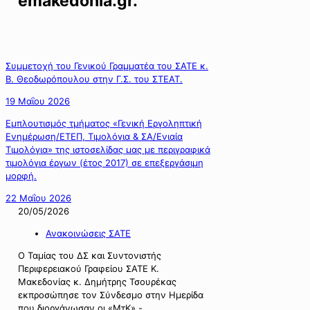
emakedonia.gr.
Συμμετοχή του Γενικού Γραμματέα του ΣΑΤΕ κ.
Β. Θεοδωρόπουλου στην Γ.Σ. του ΣΤΕΑΤ.
19 Μαΐου 2026
Εμπλουτισμός τμήματος «Γενική Εργοληπτική
Ενημέρωση/ΕΤΕΠ, Τιμολόγια & ΣΑ/Ενιαία
Τιμολόγια» της ιστοσελίδας μας με περιγραφικά
τιμολόγια έργων (έτος 2017) σε επεξεργάσιμη
μορφή.
22 Μαΐου 2026
20/05/2026
Ανακοινώσεις ΣΑΤΕ
Ο Ταμίας του ΔΣ και Συντονιστής
Περιφερειακού Γραφείου ΣΑΤΕ Κ.
Μακεδονίας κ. Δημήτρης Τσουρέκας
εκπροσώπησε τον Σύνδεσμο στην Ημερίδα
που διοργάνωσαν οι «ΜτΚ» -