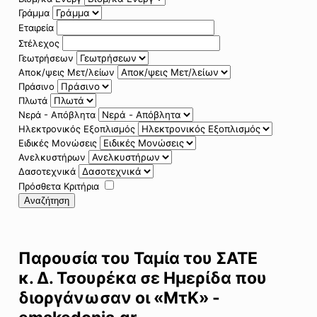
Γράμμα
Εταιρεία
Στέλεχος
Γεωτρήσεων
Αποκ/ψεις Μετ/λείων
Πράσινο
Πλωτά
Νερά - Απόβλητα
Ηλεκτρονικός Εξοπλισμός
Ειδικές Μονώσεις
Ανελκυστήρων
Δασοτεχνικά
Πρόσθετα Κριτήρια
Αναζήτηση
Παρουσία του Ταμία του ΣΑΤΕ
κ. Δ. Τσουρέκα σε Ημερίδα που
διοργάνωσαν οι «ΜτΚ» -