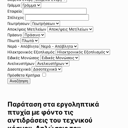
Γράμμα
Εταιρεία
Στέλεχος
Γεωτρήσεων
Αποκ/ψεις Μετ/λείων
Πράσινο
Πλωτά
Νερά - Απόβλητα
Ηλεκτρονικός Εξοπλισμός
Ειδικές Μονώσεις
Ανελκυστήρων
Δασοτεχνικά
Πρόσθετα Κριτήρια
Αναζήτηση
Παράταση στα εργοληπτικά
πτυχία με φόντο τις
αντιδράσεις του τεχνικού