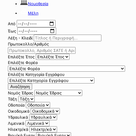
Νομοθεσία
Μέλη
Από
Έως
Λέξη - Κλειδί
Πρωτοκολλο/Αριθμός
Επιλέξτε Έτος
Επιλέξτε Φορέα
Επιλέξτε Κατηγορία Εγγράφου
Αναζήτηση
Νομός Έδρας
Τάξη
Οδοποιία
Οικοδομικά
Υδραυλικά
Λιμενικά
Ηλεκτρ/κά
Βιομ/κά Ενεργ