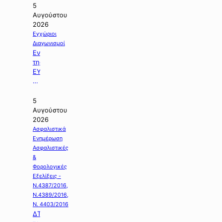
5
Αυγούστου
2026
Εγχώριοι
Διαγωνισμοί
Ενημέρωση
της
ΕΥΔΑΠ
με
θέμα:
«Διαγωνισμός
5
της
Αυγούστου
Εργολαβίας
2026
Ε-925».
Ασφαλιστικά
Ενημέρωση
Ασφαλιστικές
&
Φορολογικές
Εξελίξεις -
Ν.4387/2016,
Ν.4389/2016,
Ν. 4403/2016
ΔΤ