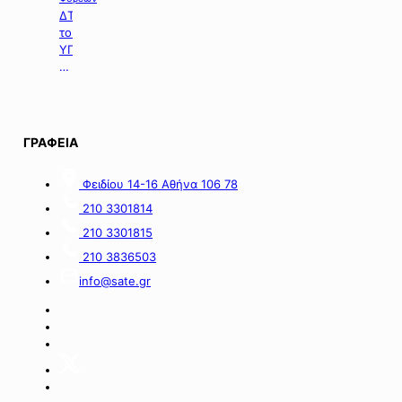
ΔΤ
του
ΥΠΠΕΝ
με
θέμα:
«Ειδικό
Χωροταξικό
Πλαίσιο
ΓΡΑΦΕΙΑ
για
τον
Φειδίου 14-16 Αθήνα 106 78
Τουρισμό:
Στρατηγικό
210 3301814
εργαλείο
210 3301815
για
οργανωμένη,
210 3836503
ισόρροπη
info@sate.gr
και
βιώσιμη
τουριστική
ανάπτυξη».