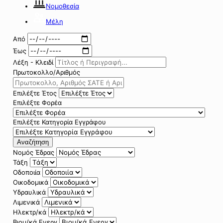
Νομοθεσία
Μέλη
Από
Έως
Λέξη - Κλειδί
Πρωτοκολλο/Αριθμός
Επιλέξτε Έτος
Επιλέξτε Φορέα
Επιλέξτε Κατηγορία Εγγράφου
Αναζήτηση
Νομός Έδρας
Τάξη
Οδοποιία
Οικοδομικά
Υδραυλικά
Λιμενικά
Ηλεκτρ/κά
Βιομ/κά Ενεργ