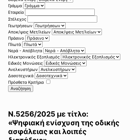
Γράμμα
Εταιρεία
Στέλεχος
Γεωτρήσεων
Αποκ/ψεις Μετ/λείων
Πράσινο
Πλωτά
Νερά - Απόβλητα
Ηλεκτρονικός Εξοπλισμός
Ειδικές Μονώσεις
Ανελκυστήρων
Δασοτεχνικά
Πρόσθετα Κριτήρια
Αναζήτηση
Ν.5256/2025 με τίτλο:
«Ψηφιακή ενίσχυση της οδικής
ασφάλειας και λοιπές