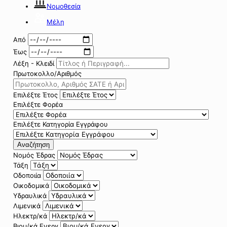
Νομοθεσία
Μέλη
Από
Έως
Λέξη - Κλειδί
Πρωτοκολλο/Αριθμός
Επιλέξτε Έτος
Επιλέξτε Φορέα
Επιλέξτε Κατηγορία Εγγράφου
Αναζήτηση
Νομός Έδρας
Τάξη
Οδοποιία
Οικοδομικά
Υδραυλικά
Λιμενικά
Ηλεκτρ/κά
Βιομ/κά Ενεργ