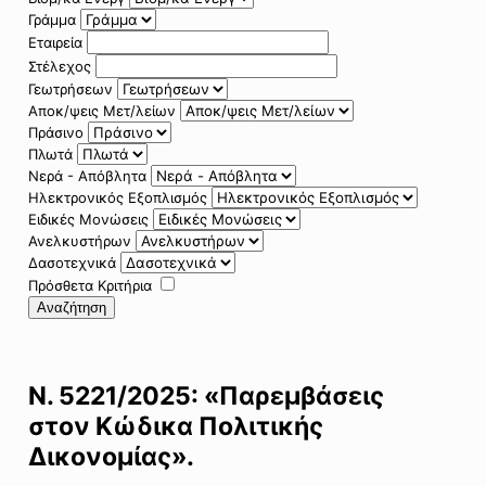
Γράμμα
Εταιρεία
Στέλεχος
Γεωτρήσεων
Αποκ/ψεις Μετ/λείων
Πράσινο
Πλωτά
Νερά - Απόβλητα
Ηλεκτρονικός Εξοπλισμός
Ειδικές Μονώσεις
Ανελκυστήρων
Δασοτεχνικά
Πρόσθετα Κριτήρια
Αναζήτηση
Ν. 5221/2025: «Παρεμβάσεις
στον Κώδικα Πολιτικής
Δικονομίας».