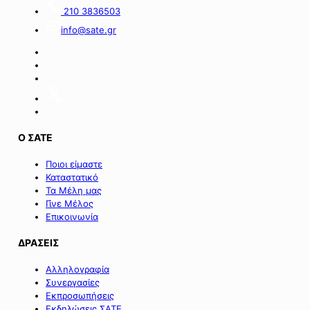
Ταμείου».
ειδικού
210 3836503
σχήματος
info@sate.gr
στήριξης
των
επιχειρήσεων
της
Σαμοθράκης».
Ο ΣΑΤΕ
Ποιοι είμαστε
Καταστατικό
Τα Μέλη μας
Γίνε Μέλος
Επικοινωνία
ΔΡΑΣΕΙΣ
Αλληλογραφία
Συνεργασίες
Εκπροσωπήσεις
Εκδηλώσεις ΣΑΤΕ