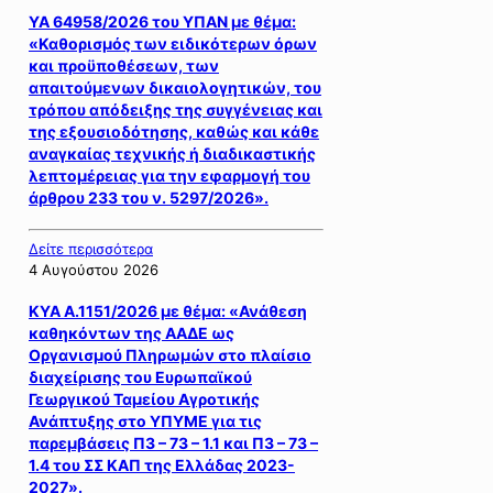
ΥΑ 64958/2026 του ΥΠΑΝ με θέμα:
«Καθορισμός των ειδικότερων όρων
και προϋποθέσεων, των
απαιτούμενων δικαιολογητικών, του
τρόπου απόδειξης της συγγένειας και
της εξουσιοδότησης, καθώς και κάθε
αναγκαίας τεχνικής ή διαδικαστικής
λεπτομέρειας για την εφαρμογή του
άρθρου 233 του ν. 5297/2026».
Δείτε περισσότερα
4 Αυγούστου 2026
ΚΥΑ Α.1151/2026 με θέμα: «Ανάθεση
καθηκόντων της ΑΑΔΕ ως
Οργανισμού Πληρωμών στο πλαίσιο
διαχείρισης του Ευρωπαϊκού
Γεωργικού Ταμείου Αγροτικής
Ανάπτυξης στο ΥΠΥΜΕ για τις
παρεμβάσεις Π3 – 73 – 1.1 και Π3 – 73 –
1.4 του ΣΣ ΚΑΠ της Ελλάδας 2023-
2027».