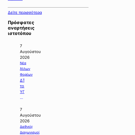
Δείτε περισσότερα
Πρόσφατες
αναρτήσεις
ιστοτόπου
7
Αυγούστου
2026
Νέα
Άλλων
Φορέων
ΔΤ
του
ΥΠΠΕΝ
με
θέμα:
«Ειδικό
7
Χωροταξικό
Αυγούστου
Πλαίσιο
2026
για
Διεθνείς
τον
Διαγωνισμοί