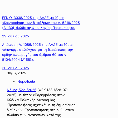
ΕΓΚ Ο. 3038/2025 της ΑΑΔΕ με θέμα:
«Κοινοποίηση των διατάξεων του ν. 5219/2025
(Α’ 130) «Κώδικας Φορολογίας Περιουσίας»».
29 Ιουλίου 2025
Απόφαση Α. 1086/2025 της ΑΑΔΕ με θέμα:
«Διενέργεια ελέγχου για τη διαπίστωση της
ορθής εφαρμογής του άρθρου 60 του ν.
5104/2024 (Α’ 58)».
30 Ιουλίου 2025
30/07/2025
Νομοθεσία
Νόμος 5221/2025
(ΦΕΚ 133 Α’/28-07-
2025) με τίτλο: «Παρεμβάσεις στον
Κώδικα Πολιτικής Δικονομίας
-Τροποποιήσεις σχετικά με τη δημοσίευση
διαθηκών -Τροποποιήσεις στο ρυθμιστικό
πλαίσιο των ανακοπών κατά της