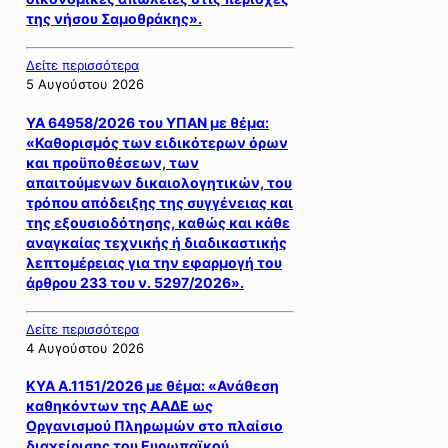
της νήσου Σαμοθράκης».
Δείτε περισσότερα
5 Αυγούστου 2026
ΥΑ 64958/2026 του ΥΠΑΝ με θέμα:
«Καθορισμός των ειδικότερων όρων
και προϋποθέσεων, των
απαιτούμενων δικαιολογητικών, του
τρόπου απόδειξης της συγγένειας και
της εξουσιοδότησης, καθώς και κάθε
αναγκαίας τεχνικής ή διαδικαστικής
λεπτομέρειας για την εφαρμογή του
άρθρου 233 του ν. 5297/2026».
Δείτε περισσότερα
4 Αυγούστου 2026
ΚΥΑ Α.1151/2026 με θέμα: «Ανάθεση
καθηκόντων της ΑΑΔΕ ως
Οργανισμού Πληρωμών στο πλαίσιο
διαχείρισης του Ευρωπαϊκού