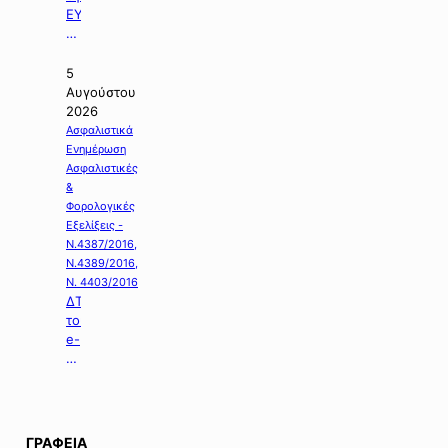
ΕΥΔΑΠ
με
θέμα:
«Διαγωνισμός
5
της
Αυγούστου
Εργολαβίας
2026
Ε-925».
Ασφαλιστικά
Ενημέρωση
Ασφαλιστικές
&
Φορολογικές
Εξελίξεις -
Ν.4387/2016,
Ν.4389/2016,
Ν. 4403/2016
ΔΤ
του
e-
ΕΦΚΑ
με
θέμα:
«Καταβολή
Αδειοδωροσήμου
ΓΡΑΦΕΙΑ