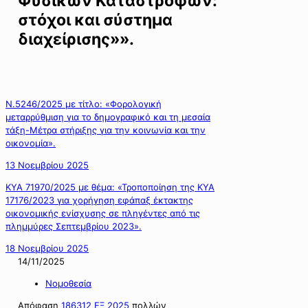
Φυσικών Καταστροφών:
στόχοι και σύστημα
διαχείρισης»».
Ν.5246/2025 με τίτλο: «Φορολογική
μεταρρύθμιση για το δημογραφικό και τη μεσαία
τάξη-Μέτρα στήριξης για την κοινωνία και την
οικονομία».
13 Νοεμβρίου 2025
ΚΥΑ 71970/2025 με θέμα: «Τροποποίηση της ΚΥΑ
17176/2023 για χορήγηση εφάπαξ έκτακτης
οικονομικής ενίσχυσης σε πληγέντες από τις
πλημμύρες Σεπτεμβρίου 2023».
18 Νοεμβρίου 2025
14/11/2025
Νομοθεσία
Απόφαση
186312 ΕΞ 2025
πολλών