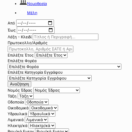
Νομοθεσία
Μέλη
Από
Έως
Λέξη - Κλειδί
Πρωτοκολλο/Αριθμός
Επιλέξτε Έτος
Επιλέξτε Φορέα
Επιλέξτε Κατηγορία Εγγράφου
Αναζήτηση
Νομός Έδρας
Τάξη
Οδοποιία
Οικοδομικά
Υδραυλικά
Λιμενικά
Ηλεκτρ/κά
Βιομ/κά Ενεργ