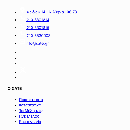
Αυγούστου
2026
Φειδίου 14-16 Αθήνα 106 78
σε
εργατοτεχνίτες
210 3301814
οικοδόμους».
210 3301815
210 3836503
info@sate.gr
Ο ΣΑΤΕ
Ποιοι είμαστε
Καταστατικό
Τα Μέλη μας
Γίνε Μέλος
Επικοινωνία