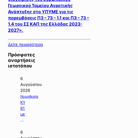
Γεωργικού Ταμείου Αγροτικής
Ανάπτυξης στο ΥΠΥΜΕ για τις
παρεμβάσεις Π3 – 73 – 1.1 και Π3 – 73 –
1.4 του ΣΣ ΚΑΠ της Ελλάδας 2023-
2027».
Δείτε περισσότερα
Πρόσφατες
αναρτήσεις
ιστοτόπου
6
Αυγούστου
2026
Νομοθεσία
ΚΥΑ
61566/2026
με
θέμα:
«Εκδήλωση
ενδιαφέροντος
6
για