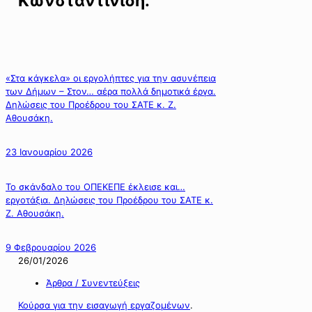
Κωνσταντινίδη.
«Στα κάγκελα» οι εργολήπτες για την ασυνέπεια
των Δήμων – Στον… αέρα πολλά δημοτικά έργα.
Δηλώσεις του Προέδρου του ΣΑΤΕ κ. Ζ.
Αθουσάκη.
23 Ιανουαρίου 2026
Το σκάνδαλο του ΟΠΕΚΕΠΕ έκλεισε και…
εργοτάξια. Δηλώσεις του Προέδρου του ΣΑΤΕ κ.
Ζ. Αθουσάκη.
9 Φεβρουαρίου 2026
26/01/2026
Άρθρα / Συνεντεύξεις
Κούρσα για την εισαγωγή εργαζομένων
.