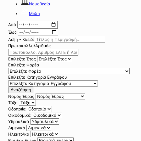
Νομοθεσία
Μέλη
Από
Έως
Λέξη - Κλειδί
Πρωτοκολλο/Αριθμός
Επιλέξτε Έτος
Επιλέξτε Φορέα
Επιλέξτε Κατηγορία Εγγράφου
Αναζήτηση
Νομός Έδρας
Τάξη
Οδοποιία
Οικοδομικά
Υδραυλικά
Λιμενικά
Ηλεκτρ/κά
Βιομ/κά Ενεργ