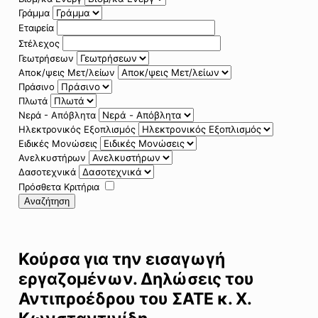
Γράμμα
Εταιρεία
Στέλεχος
Γεωτρήσεων
Αποκ/ψεις Μετ/λείων
Πράσινο
Πλωτά
Νερά - Απόβλητα
Ηλεκτρονικός Εξοπλισμός
Ειδικές Μονώσεις
Ανελκυστήρων
Δασοτεχνικά
Πρόσθετα Κριτήρια
Αναζήτηση
Κούρσα για την εισαγωγή
εργαζομένων. Δηλώσεις του
Αντιπροέδρου του ΣΑΤΕ κ. Χ.