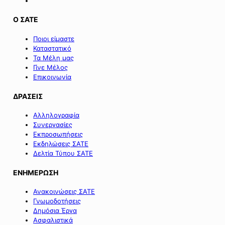
εφαρμογή
του
Ο ΣΑΤΕ
άρθρου
233
Ποιοι είμαστε
του
Καταστατικό
ν.
Τα Μέλη μας
5297/2026».
Γίνε Μέλος
Επικοινωνία
ΔΡΑΣΕΙΣ
Αλληλογραφία
Συνεργασίες
Εκπροσωπήσεις
Εκδηλώσεις ΣΑΤΕ
Δελτία Τύπου ΣΑΤΕ
ΕΝΗΜΕΡΩΣΗ
Ανακοινώσεις ΣΑΤΕ
Γνωμοδοτήσεις
Δημόσια Έργα
Ασφαλιστικά