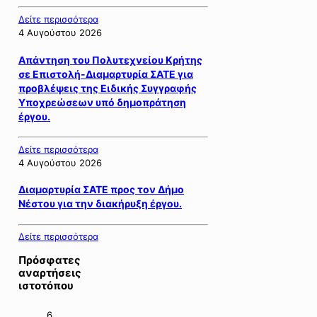
Δείτε περισσότερα
4 Αυγούστου 2026
Απάντηση του Πολυτεχνείου Κρήτης
σε Επιστολή-Διαμαρτυρία ΣΑΤΕ για
προβλέψεις της Ειδικής Συγγραφής
Υποχρεώσεων υπό δημοπράτηση
έργου.
Δείτε περισσότερα
4 Αυγούστου 2026
Διαμαρτυρία ΣΑΤΕ προς τον Δήμο
Νέστου για την διακήρυξη έργου.
Δείτε περισσότερα
Πρόσφατες
αναρτήσεις
ιστοτόπου
6