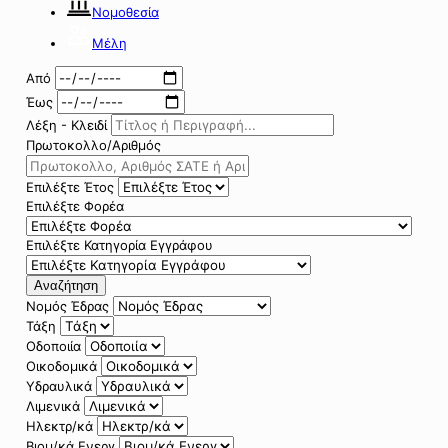
Νομοθεσία
Μέλη
Από
Έως
Λέξη - Κλειδί
Πρωτοκολλο/Αριθμός
Επιλέξτε Έτος
Επιλέξτε Φορέα
Επιλέξτε Κατηγορία Εγγράφου
Αναζήτηση
Νομός Έδρας
Τάξη
Οδοποιία
Οικοδομικά
Υδραυλικά
Λιμενικά
Ηλεκτρ/κά
Βιομ/κά Ενεργ