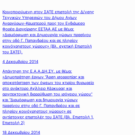
Κοινοποιούμενη στον ΣΑΤΕ επιστολή της Δ/νσης
Τεχνικών Υπηρεσιών του Δήμου Αγίων
Αναργύρων-Καματερού προς τον Ενδιάμεσο
Φορέα Διαχείρισης ΕΕΤΑΑ ΑΕ με θέμα:
«Διαμόρφωση και Δημιουργία χώρων πρασίνου
στην οδό Γ. Παπανδρέου και σε πλησίον
κοινόχρηστους χώρους» (Βλ. σχετική Επιστολή
του ΣΑΤΕ).
4 Δεκεμβρίου 2014
Απάντηση της Ε.Α.Α.ΔΗ.ΣΥ. με θέμα:
«Δημοπράτηση έργων “Άρση ισορροπίας και
αποκατάσταση των όψεων του κτιρίου θυρωρείο
στο ανάκτορο Αχίλλειο Κέρκυρας και
αρχιτεκτονική διαρρύθμιση του ισόγειου χώρου”
και “Διαμόρφωση και δημιουργία χώρων
πρασίνου στην οδό Γ. Παπανδρέου και σε
πλησίον κοινόχρηστους χώρους» σε
αντίστοιχες επιστολές του ΣΑΤΕ.(Βλ. Επιστολή 1,
Επιστολή 2)
18 Δεκεμβρίου 2014