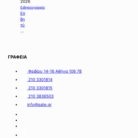
τη
2026
χορήγηση
Ειδησεογραφία
ενίσχυσης
Επιλογή
σε
δημοσιευμάτων
επιχειρήσεις
τύπου
με
της
οικονομικές
06.08.2026.
απώλειες
στις
περιοχές
ΓΡΑΦΕΙΑ
της
νήσου
Σαμοθράκης».
Φειδίου 14-16 Αθήνα 106 78
210 3301814
210 3301815
210 3836503
info@sate.gr