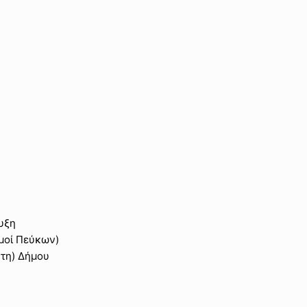
υξη
σμοί Πεύκων)
άτη) Δήμου