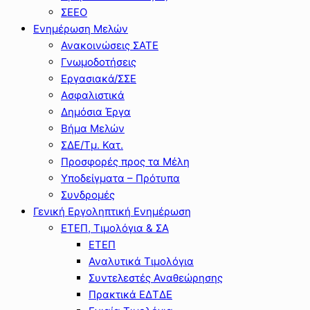
ΣΕΕΟ
Ενημέρωση Μελών
Ανακοινώσεις ΣΑΤΕ
Γνωμοδοτήσεις
Εργασιακά/ΣΣΕ
Ασφαλιστικά
Δημόσια Έργα
Βήμα Μελών
ΣΔΕ/Τμ. Κατ.
Προσφορές προς τα Μέλη
Υποδείγματα – Πρότυπα
Συνδρομές
Γενική Εργοληπτική Ενημέρωση
ΕΤΕΠ, Τιμολόγια & ΣΑ
ΕΤΕΠ
Αναλυτικά Τιμολόγια
Συντελεστές Αναθεώρησης
Πρακτικά ΕΔΤΔΕ