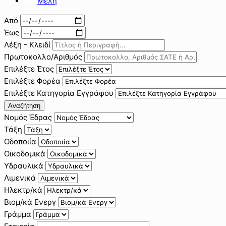
Μέλη
Από
Έως
Λέξη - Κλειδί
Πρωτοκολλο/Αριθμός
Επιλέξτε Έτος
Επιλέξτε Φορέα
Επιλέξτε Κατηγορία Εγγράφου
Αναζήτηση
Νομός Έδρας
Τάξη
Οδοποιία
Οικοδομικά
Υδραυλικά
Λιμενικά
Ηλεκτρ/κά
Βιομ/κά Ενεργ
Γράμμα