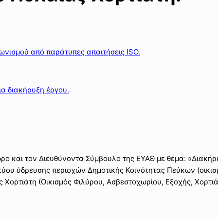
ωνισμού από παράτυπες απαιτήσεις ISO.
ια διακήρυξη έργου.
ο και τον Διευθύνοντα Σύμβουλο της ΕΥΑΘ με θέμα: «Διακήρ
κτύου ύδρευσης περιοχών Δημοτικής Κοινότητας Πεύκων (οικι
Χορτιάτη (Οικισμός Φιλύρου, Ασβεστοχωρίου, Εξοχής, Χορτι