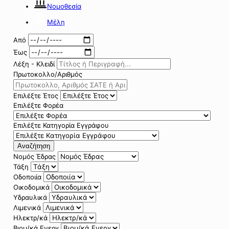
Νομοθεσία
Μέλη
Από
Έως
Λέξη - Κλειδί
Πρωτοκολλο/Αριθμός
Επιλέξτε Έτος
Επιλέξτε Φορέα
Επιλέξτε Κατηγορία Εγγράφου
Αναζήτηση
Νομός Έδρας
Τάξη
Οδοποιία
Οικοδομικά
Υδραυλικά
Λιμενικά
Ηλεκτρ/κά
Βιομ/κά Ενεργ