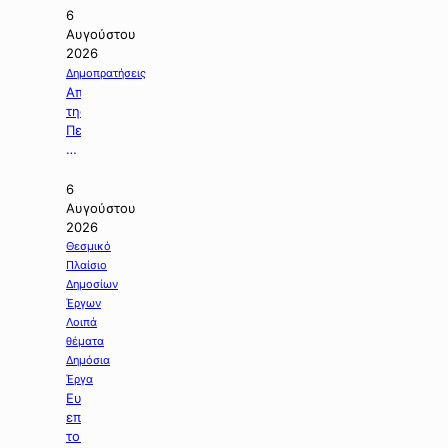
6
Αυγούστου
2026
Δημοπρατήσεις
Απόφαση
της
Περιφέρειας
Κεντρικής
Μακεδονίας
με
6
την
Αυγούστου
οποία
2026
ματαιώνεται
Θεσμικό
δημοπρασία
Πλαίσιο
έργου.
Δημοσίων
Έργων
Λοιπά
θέματα
Δημόσια
Έργα
Ευχαριστήριος
επιστολή
του