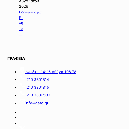
για
Αυγούστου
τη
2026
χορήγηση
Ειδησεογραφία
ενίσχυσης
Επιλογή
σε
δημοσιευμάτων
επιχειρήσεις
τύπου
με
της
οικονομικές
06.08.2026.
απώλειες
στις
περιοχές
ΓΡΑΦΕΙΑ
της
νήσου
Σαμοθράκης».
Φειδίου 14-16 Αθήνα 106 78
210 3301814
210 3301815
210 3836503
info@sate.gr