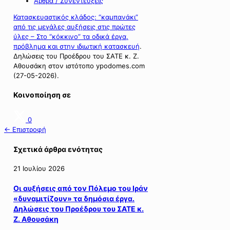
Άρθρα / Συνεντεύξεις
Κατασκευαστικός κλάδος: “καμπανάκι”
από τις μεγάλες αυξήσεις στις πρώτες
ύλες – Στο “κόκκινο” τα οδικά έργα,
πρόβλημα και στην ιδιωτική κατασκευή
.
Δηλώσεις του Προέδρου του ΣΑΤΕ κ. Ζ.
Αθουσάκη στον ιστότοπο ypodomes.com
(27-05-2026).
Κοινοποίηση σε
0
← Επιστροφή
Σχετικά άρθρα ενότητας
21 Ιουλίου 2026
Οι αυξήσεις από τον Πόλεμο του Ιράν
«δυναμιτίζουν» τα δημόσια έργα.
Δηλώσεις του Προέδρου του ΣΑΤΕ κ.
Ζ. Αθουσάκη