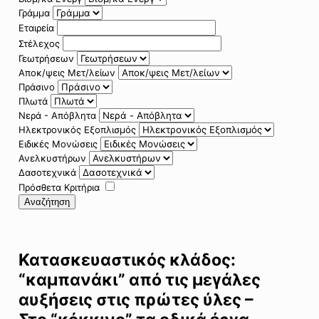
Γράμμα
Εταιρεία
Στέλεχος
Γεωτρήσεων
Αποκ/ψεις Μετ/λείων
Πράσινο
Πλωτά
Νερά - Απόβλητα
Ηλεκτρονικός Εξοπλισμός
Ειδικές Μονώσεις
Ανελκυστήρων
Δασοτεχνικά
Πρόσθετα Κριτήρια
Αναζήτηση
Κατασκευαστικός κλάδος:
“καμπανάκι” από τις μεγάλες
αυξήσεις στις πρώτες ύλες –