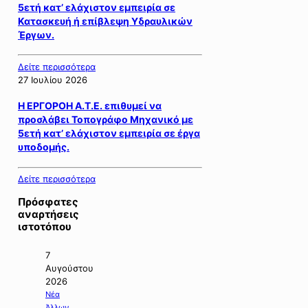
5ετή κατ’ ελάχιστον εμπειρία σε
Κατασκευή ή επίβλεψη Υδραυλικών
Έργων.
Δείτε περισσότερα
27 Ιουλίου 2026
Η ΕΡΓΟΡΟΗ Α.Τ.Ε. επιθυμεί να
προσλάβει Τοπογράφο Μηχανικό με
5ετή κατ’ ελάχιστον εμπειρία σε έργα
υποδομής.
Δείτε περισσότερα
Πρόσφατες
αναρτήσεις
ιστοτόπου
7
Αυγούστου
2026
Νέα
Άλλων