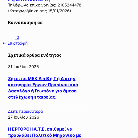
Τηλέφωνο επικοινωνίας: 2105244478
(Καταχωρήθηκε στις 15/01/2026)
Κοινοποίηση σε
0
← Επιστροφή
Σχετικά άρθρα ενότητας
31 Ιουλίου 2026
Ζητείται ΜΕΚ Α ή Β ή Γ ή Δ στην
κατηγορία Έργων Πρασίνου από
Δασολόγο ή Γεωπόνο για άμεση
στελέχωση εταιρείας.
Δείτε περισσότερα
27 Ιουλίου 2026
Η ΕΡΓΟΡΟΗ Α.Τ.Ε. επιθυμεί να
προσλάβει Πολιτικό Μηχανικό με