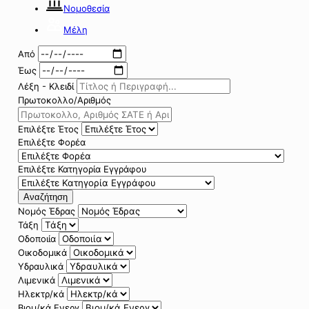
Νομοθεσία
Μέλη
Από
Έως
Λέξη - Κλειδί
Πρωτοκολλο/Αριθμός
Επιλέξτε Έτος
Επιλέξτε Φορέα
Επιλέξτε Κατηγορία Εγγράφου
Αναζήτηση
Νομός Έδρας
Τάξη
Οδοποιία
Οικοδομικά
Υδραυλικά
Λιμενικά
Ηλεκτρ/κά
Βιομ/κά Ενεργ