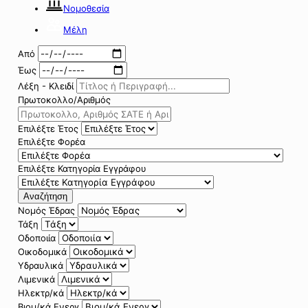
Νομοθεσία
Μέλη
Από
Έως
Λέξη - Κλειδί
Πρωτοκολλο/Αριθμός
Επιλέξτε Έτος
Επιλέξτε Φορέα
Επιλέξτε Κατηγορία Εγγράφου
Αναζήτηση
Νομός Έδρας
Τάξη
Οδοποιία
Οικοδομικά
Υδραυλικά
Λιμενικά
Ηλεκτρ/κά
Βιομ/κά Ενεργ