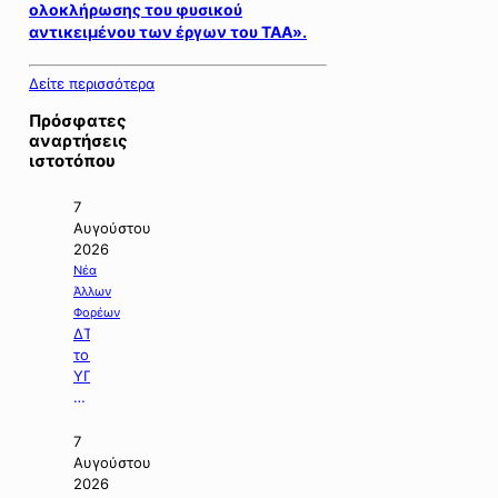
ολοκλήρωσης του φυσικού
αντικειμένου των έργων του ΤΑΑ».
Δείτε περισσότερα
Πρόσφατες
αναρτήσεις
ιστοτόπου
7
Αυγούστου
2026
Νέα
Άλλων
Φορέων
ΔΤ
του
ΥΠΠΕΝ
με
θέμα:
«Ειδικό
7
Χωροταξικό
Αυγούστου
Πλαίσιο
2026