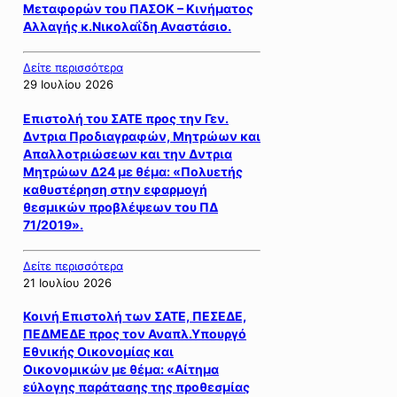
Μεταφορών του ΠΑΣΟΚ – Κινήματος
Αλλαγής κ.Νικολαΐδη Αναστάσιο.
Δείτε περισσότερα
29 Ιουλίου 2026
Επιστολή του ΣΑΤΕ προς την Γεν.
Δντρια Προδιαγραφών, Μητρώων και
Απαλλοτριώσεων και την Δντρια
Μητρώων Δ24 με θέμα: «Πολυετής
καθυστέρηση στην εφαρμογή
θεσμικών προβλέψεων του ΠΔ
71/2019».
Δείτε περισσότερα
21 Ιουλίου 2026
Κοινή Επιστολή των ΣΑΤΕ, ΠΕΣΕΔΕ,
ΠΕΔΜΕΔΕ προς τον Αναπλ.Υπουργό
Εθνικής Οικονομίας και
Οικονομικών με θέμα: «Αίτημα
εύλογης παράτασης της προθεσμίας