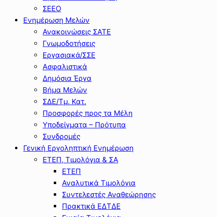
ΣΕΕΟ
Ενημέρωση Μελών
Ανακοινώσεις ΣΑΤΕ
Γνωμοδοτήσεις
Εργασιακά/ΣΣΕ
Ασφαλιστικά
Δημόσια Έργα
Βήμα Μελών
ΣΔΕ/Τμ. Κατ.
Προσφορές προς τα Μέλη
Υποδείγματα – Πρότυπα
Συνδρομές
Γενική Εργοληπτική Ενημέρωση
ΕΤΕΠ, Τιμολόγια & ΣΑ
ΕΤΕΠ
Αναλυτικά Τιμολόγια
Συντελεστές Αναθεώρησης
Πρακτικά ΕΔΤΔΕ