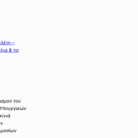
λέτη –
λια & τις
ισμού του
 Υπουργικών
κινιά
ών
ημοσίων