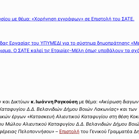
σίου με θέμα: «Χορήγηση εγγράφων» σε Επιστολή του ΣΑΤΕ.
άδας Εργασίας του ΥΠΥΜΕΔΙ για το σύστημα δημοπράτησης «Με
ισμα. Ο ΣΑΤΕ καλεί τις Εταιρίες-Μέλη όπως υποβάλουν τα σχό
 και Δικτύων
κ. Ιωάννη Ραγκούση
με θέμα:
«Ακύρωση διαγων
Καταφυγίου Δ.Δ. Βελανιδιών Δήμου Βοιών Λακωνίας» και των
κών έργων «Κατασκευή Αλιευτικού Καταφυγίου στη θέση Κοκ
υ Μώλου Αλιευτικού Καταφυγίου Δ.Δ. Βελανιδιών Δήμου Βοι
ιφέρειας Πελοποννήσου» –
Επιστολή
του Γενικού Γραμματέα Δ