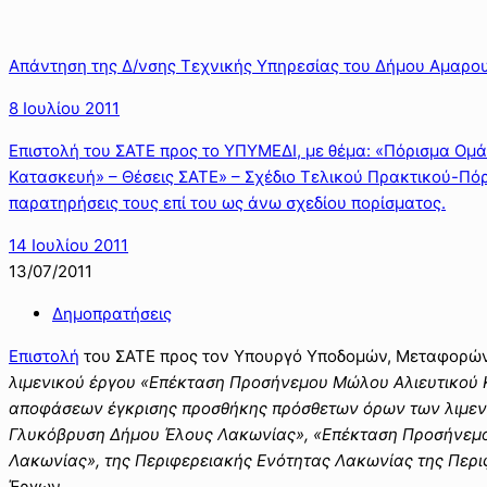
Απάντηση της Δ/νσης Τεχνικής Υπηρεσίας του Δήμου Αμαρου
8 Ιουλίου 2011
Επιστολή του ΣΑΤΕ προς το ΥΠΥΜΕΔΙ, με θέμα: «Πόρισμα Ομ
Κατασκευή» – Θέσεις ΣΑΤΕ» – Σχέδιο Τελικού Πρακτικού-Πόρ
παρατηρήσεις τους επί του ως άνω σχεδίου πορίσματος.
14 Ιουλίου 2011
13/07/2011
Δημοπρατήσεις
Επιστολή
του ΣΑΤΕ προς τον Υπουργό Υποδομών, Μεταφορών
λιμενικού έργου «Επέκταση Προσήνεμου Μώλου Αλιευτικού 
αποφάσεων έγκρισης προσθήκης πρόσθετων όρων των λιμενι
Γλυκόβρυση Δήμου Έλους Λακωνίας», «Επέκταση Προσήνεμο
Λακωνίας», της Περιφερειακής Ενότητας Λακωνίας της Περ
Έργων.