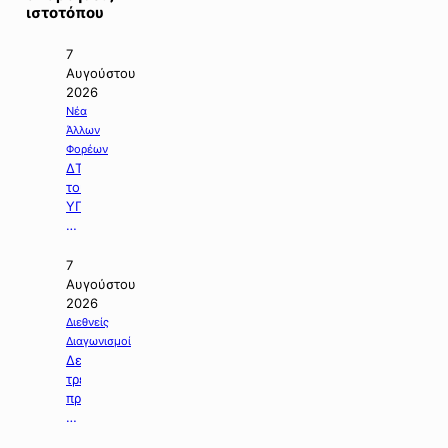
ιστοτόπου
7
Αυγούστου
2026
Νέα
Άλλων
Φορέων
ΔΤ
του
ΥΠΠΕΝ
με
θέμα:
«Ειδικό
7
Χωροταξικό
Αυγούστου
Πλαίσιο
2026
για
Διεθνείς
τον
Διαγωνισμοί
Τουρισμό:
Δελτίο
Στρατηγικό
τρεχουσών
εργαλείο
προκηρύξεων
για
δημοσίων
οργανωμένη,
διαγωνισμών