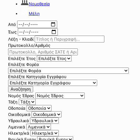
Νομοθεσία
Μέλη
Από
Έως
Λέξη - Κλειδί
Πρωτοκολλο/Αριθμός
Επιλέξτε Έτος
Επιλέξτε Φορέα
Επιλέξτε Κατηγορία Εγγράφου
Αναζήτηση
Νομός Έδρας
Τάξη
Οδοποιία
Οικοδομικά
Υδραυλικά
Λιμενικά
Ηλεκτρ/κά
Βιομ/κά Ενεργ