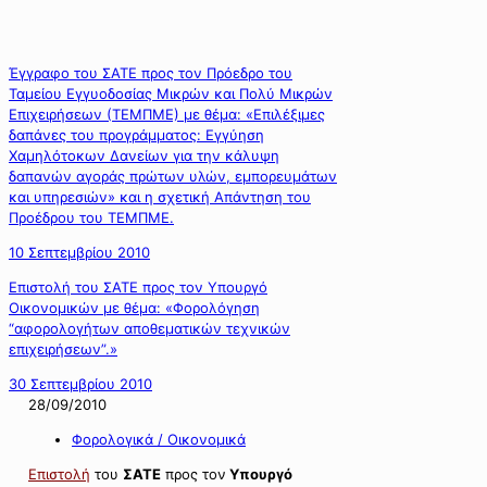
Έγγραφο του ΣΑΤΕ προς τον Πρόεδρο του
Ταμείου Εγγυοδοσίας Μικρών και Πολύ Μικρών
Επιχειρήσεων (ΤΕΜΠΜΕ) με θέμα: «Επιλέξιμες
δαπάνες του προγράμματος: Εγγύηση
Χαμηλότοκων Δανείων για την κάλυψη
δαπανών αγοράς πρώτων υλών, εμπορευμάτων
και υπηρεσιών» και η σχετική Απάντηση του
Προέδρου του ΤΕΜΠΜΕ.
10 Σεπτεμβρίου 2010
Επιστολή του ΣΑΤΕ προς τον Υπουργό
Οικονομικών με θέμα: «Φορολόγηση
“αφορολογήτων αποθεματικών τεχνικών
επιχειρήσεων”.»
30 Σεπτεμβρίου 2010
28/09/2010
Φορολογικά / Οικονομικά
Επιστολή
του
ΣΑΤΕ
προς τον
Υπουργό