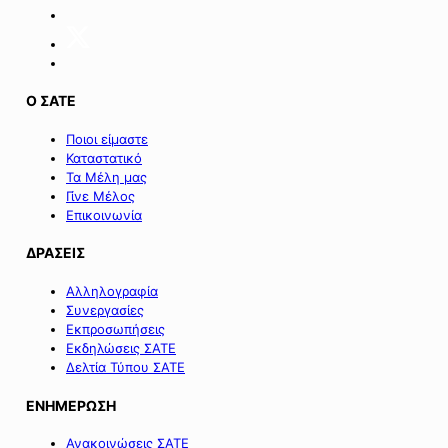
της
Σαμοθράκης».
Ο ΣΑΤΕ
Ποιοι είμαστε
Καταστατικό
Τα Μέλη μας
Γίνε Μέλος
Επικοινωνία
ΔΡΑΣΕΙΣ
Αλληλογραφία
Συνεργασίες
Εκπροσωπήσεις
Εκδηλώσεις ΣΑΤΕ
Δελτία Τύπου ΣΑΤΕ
ΕΝΗΜΕΡΩΣΗ
Ανακοινώσεις ΣΑΤΕ