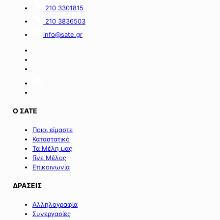
του
κύκλο
210 3301815
Πράσινου
του
Ταμείου».
ειδικού
210 3836503
σχήματος
info@sate.gr
στήριξης
των
επιχειρήσεων
της
Σαμοθράκης».
Ο ΣΑΤΕ
Ποιοι είμαστε
Καταστατικό
Τα Μέλη μας
Γίνε Μέλος
Επικοινωνία
ΔΡΑΣΕΙΣ
Αλληλογραφία
Συνεργασίες