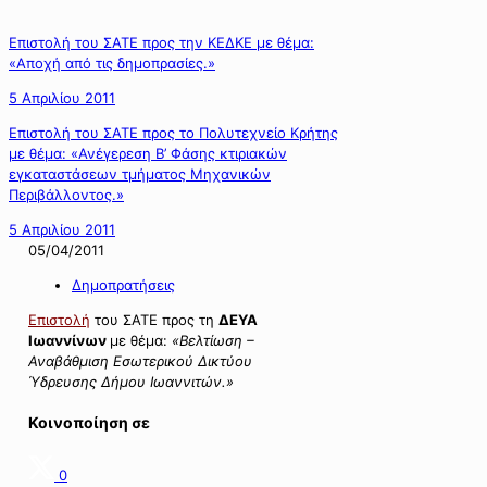
Επιστολή του ΣΑΤΕ προς την ΚΕΔΚΕ με θέμα:
«Αποχή από τις δημοπρασίες.»
5 Απριλίου 2011
Επιστολή του ΣΑΤΕ προς το Πολυτεχνείο Κρήτης
με θέμα: «Ανέγερεση Β’ Φάσης κτιριακών
εγκαταστάσεων τμήματος Μηχανικών
Περιβάλλοντος.»
5 Απριλίου 2011
05/04/2011
Δημοπρατήσεις
Επιστολή
του ΣΑΤΕ προς τη
ΔΕΥΑ
Ιωαννίνων
με θέμα:
«Βελτίωση –
Αναβάθμιση Εσωτερικού Δικτύου
Ύδρευσης Δήμου Ιωαννιτών.»
Κοινοποίηση σε
0