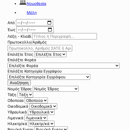
Νομοθεσία
Μέλη
Από
Έως
Λέξη - Κλειδί
Πρωτοκολλο/Αριθμός
Επιλέξτε Έτος
Επιλέξτε Φορέα
Επιλέξτε Κατηγορία Εγγράφου
Αναζήτηση
Νομός Έδρας
Τάξη
Οδοποιία
Οικοδομικά
Υδραυλικά
Λιμενικά
Ηλεκτρ/κά
Βιομ/κά Ενεργ