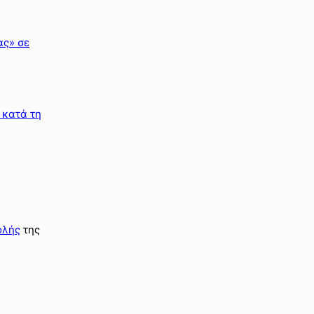
ας» σε
 κατά τη
ολής
της