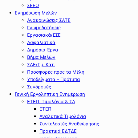
ΣΕΕΟ
Ενημέρωση Μελών
Ανακοινώσεις ΣΑΤΕ
Γνωμοδοτήσεις
Εργασιακά/ΣΣΕ
Ασφαλιστικά
Δημόσια Έργα
Βήμα Μελών
ΣΔΕ/Τμ. Κατ.
Προσφορές προς τα Μέλη
Υποδείγματα – Πρότυπα
Συνδρομές
Γενική Εργοληπτική Ενημέρωση
ΕΤΕΠ, Τιμολόγια & ΣΑ
ΕΤΕΠ
Αναλυτικά Τιμολόγια
Συντελεστές Αναθεώρησης
Πρακτικά ΕΔΤΔΕ