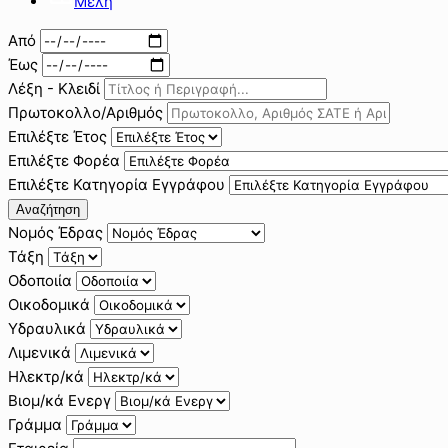
Μέλη
Από
Έως
Λέξη - Κλειδί
Πρωτοκολλο/Αριθμός
Επιλέξτε Έτος
Επιλέξτε Φορέα
Επιλέξτε Κατηγορία Εγγράφου
Αναζήτηση
Νομός Έδρας
Τάξη
Οδοποιία
Οικοδομικά
Υδραυλικά
Λιμενικά
Ηλεκτρ/κά
Βιομ/κά Ενεργ
Γράμμα