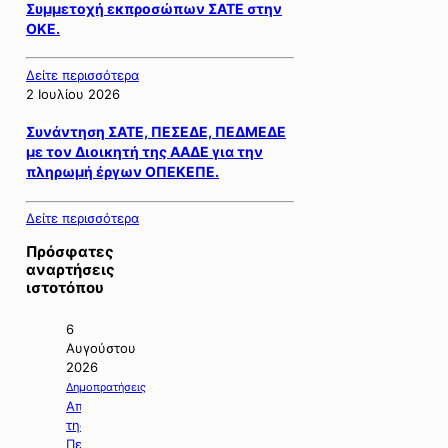
Συμμετοχή εκπροσώπων ΣΑΤΕ στην
ΟΚΕ.
Δείτε περισσότερα
2 Ιουλίου 2026
Συνάντηση ΣΑΤΕ, ΠΕΣΕΔΕ, ΠΕΔΜΕΔΕ
με τον Διοικητή της ΑΑΔΕ για την
πληρωμή έργων ΟΠΕΚΕΠΕ.
Δείτε περισσότερα
Πρόσφατες
αναρτήσεις
ιστοτόπου
6
Αυγούστου
2026
Δημοπρατήσεις
Απόφαση
της
Περιφέρειας