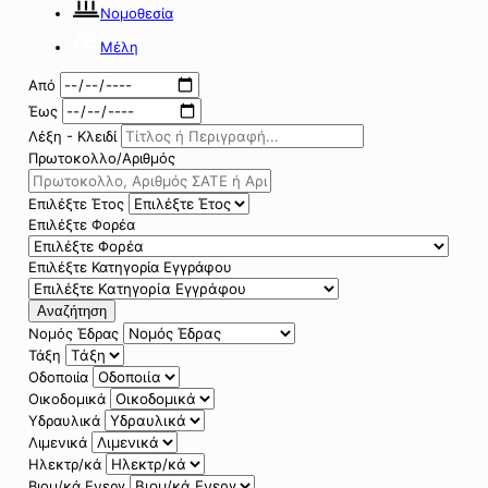
Νομοθεσία
Μέλη
Από
Έως
Λέξη - Κλειδί
Πρωτοκολλο/Αριθμός
Επιλέξτε Έτος
Επιλέξτε Φορέα
Επιλέξτε Κατηγορία Εγγράφου
Αναζήτηση
Νομός Έδρας
Τάξη
Οδοποιία
Οικοδομικά
Υδραυλικά
Λιμενικά
Ηλεκτρ/κά
Βιομ/κά Ενεργ