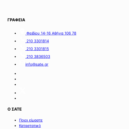
οικονομικές
06.08.2026.
απώλειες
στις
περιοχές
ΓΡΑΦΕΙΑ
της
νήσου
Σαμοθράκης».
Φειδίου 14-16 Αθήνα 106 78
210 3301814
210 3301815
210 3836503
info@sate.gr
Ο ΣΑΤΕ
Ποιοι είμαστε
Καταστατικό