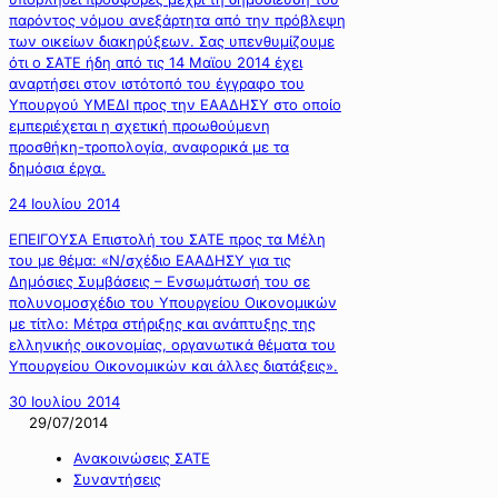
παρόντος νόμου ανεξάρτητα από την πρόβλεψη
των οικείων διακηρύξεων. Σας υπενθυμίζουμε
ότι ο ΣΑΤΕ ήδη από τις 14 Μαϊου 2014 έχει
αναρτήσει στον ιστότοπό του έγγραφο του
Υπουργού ΥΜΕΔΙ προς την ΕΑΑΔΗΣΥ στο οποίο
εμπεριέχεται η σχετική προωθούμενη
προσθήκη-τροπολογία, αναφορικά με τα
δημόσια έργα.
24 Ιουλίου 2014
ΕΠΕΙΓΟΥΣΑ Επιστολή του ΣΑΤΕ προς τα Μέλη
του με θέμα: «Ν/σχέδιο ΕΑΑΔΗΣΥ για τις
Δημόσιες Συμβάσεις – Ενσωμάτωσή του σε
πολυνομοσχέδιο του Υπουργείου Οικονομικών
με τίτλο: Μέτρα στήριξης και ανάπτυξης της
ελληνικής οικονομίας, οργανωτικά θέματα του
Υπουργείου Οικονομικών και άλλες διατάξεις».
30 Ιουλίου 2014
29/07/2014
Ανακοινώσεις ΣΑΤΕ
Συναντήσεις