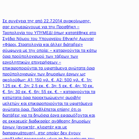
Σε συνέχεια της από 22.7.2014 ανακοίνωσης,
σας ενημερώνουμε για την Προσθήκη –
Τροπολογία του ΥΠΥΜΕΔΙ όπως κατατέθηκε στο
Σχέδιο Νόμου του Υπουργείου Εθνικής Αμυνας
«Φάροι, Στρατολογία και άλλες διάταξεις»
σύμφωνα με την οποία: – καταργούνται τα κάτω
όρια προϋπολογισμού των τάξεων των
εργοληπτικών επιχειρήσεων –
επικαιροποιούνται τα υφιστάμενα ανώτατα όρια
προϋπολογισμών των δημοσίων έργων ως
ακολούθως: Α1: 150 χιλ. €, Α2: 500 χιλ. €, 1η:
1,25 εκ. €, 2η: 2,5 εκ. €, 3η: 5 εκ. €, 4η: 10 εκ.
€, 5η: 30 εκ. €, 6η: 55 εκ. €. – καταργούνται τα
κατώτατα όρια προεκτιμώμενης αμοιβής
μελετών και επικαιροποιούνται τα υφιστάμενα
ανώτατα όρια. Προβλέπεται επίσης ότι οι
διατάξεις για τα δημόσια έργα εφαρμόζονται και
σε εκκρεμείς διαδικασίες ανάθεσης δημοσίων
έργων (ανοικτές, κλειστές και με
διαπραγμάτευση), στις οποίες δεν έχουν
υποβληθεί προσφορές μέχρι τη δημοσίευση του