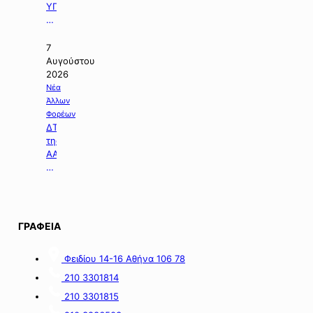
Ανάπτυξης
ΥΠΠΕΝ
για
με
την
θέμα:
ανάπλαση
«Χρηματοδοτούμε
7
της
την
Αυγούστου
ΔΕΘ».
ενεργειακή
2026
αναβάθμιση
Νέα
και
Άλλων
τη
Φορέων
βελτίωση
ΔΤ
των
της
υποδομών
ΑΑΔΕ
του
με
Γηροκομείου
θέμα:
Αθηνών
«Άνοιξε
με
η
1,5
πλατφόρμα
ΓΡΑΦΕΙΑ
εκατ.
myBusinessSupport
ευρώ
για
Φειδίου 14-16 Αθήνα 106 78
από
τον
πόρους
α’
210 3301814
του
κύκλο
210 3301815
Πράσινου
του
Ταμείου».