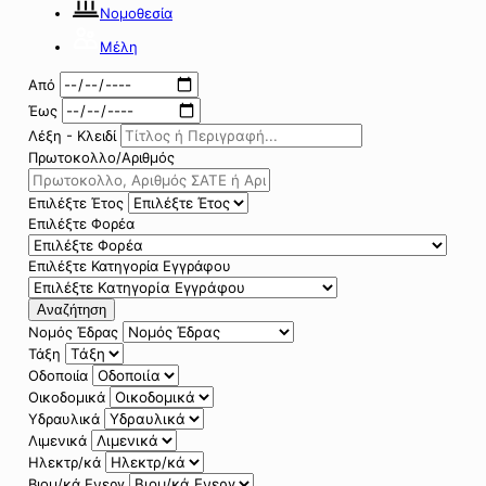
Νομοθεσία
Μέλη
Από
Έως
Λέξη - Κλειδί
Πρωτοκολλο/Αριθμός
Επιλέξτε Έτος
Επιλέξτε Φορέα
Επιλέξτε Κατηγορία Εγγράφου
Αναζήτηση
Νομός Έδρας
Τάξη
Οδοποιία
Οικοδομικά
Υδραυλικά
Λιμενικά
Ηλεκτρ/κά
Βιομ/κά Ενεργ