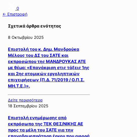
0
← Επιστροφή
Σχετικά άρθρα ενότητας
8 Οκτωβρίου 2025
Eπιστολή του κ. Δημ. Μανδρούκα
Μέλους του ΔΣ του ΣΑΤΕ και
εκπροσώπου της ΜΑΝΔΡΟΥΚΑΣ ΑΤΕ
με θέμα: «Επανάκριση στις τάξεις 1ης
και 2ης ατομικών εργοληπτικών
επιχειρήσεων (Π.Δ. 71/2019 / Ο.Π.Σ.
ΜΗ.Τ.Ε.)».
Δείτε περισσότερα
18 Σεπτεμβρίου 2025
Επιστολή ενημέρωσης από
εκπρόσωπο της ΤΕΚ ΘΕΣ/ΝΙΚΗΣ ΑΕ
προς τα μέλη του ΣΑΤΕ για την
επαναδημοπράτηση έργου που αφορά