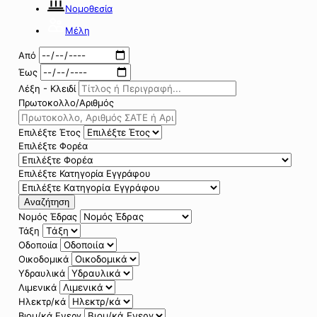
Νομοθεσία
Μέλη
Από
Έως
Λέξη - Κλειδί
Πρωτοκολλο/Αριθμός
Επιλέξτε Έτος
Επιλέξτε Φορέα
Επιλέξτε Κατηγορία Εγγράφου
Αναζήτηση
Νομός Έδρας
Τάξη
Οδοποιία
Οικοδομικά
Υδραυλικά
Λιμενικά
Ηλεκτρ/κά
Βιομ/κά Ενεργ