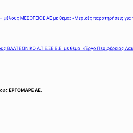
 – μέλους ΜΕΣΟΓΕΙΟΣ ΑΕ με θέμα: «Μερικές παρατηρήσεις για
ους ΒΑΛΤΕΣΙΝΙΚΟ Α.Τ.Ε.ΞΕ.Β.Ε. με θέμα: «Έργο Περιφέρειας Λα
λους
ΕΡΓΟΜΑΡΕ ΑΕ.