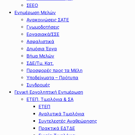
ΣΕΕΟ
Ενημέρωση Μελών
Ανακοινώσεις ΣΑΤΕ
Γνωμοδοτήσεις
Εργασιακά/ΣΣΕ
Ασφαλιστικά
Δημόσια Έργα
Βήμα Μελών
ΣΔΕ/Τμ. Κατ.
Προσφορές προς τα Μέλη
Υποδείγματα – Πρότυπα
Συνδρομές
Γενική Εργοληπτική Ενημέρωση
ΕΤΕΠ, Τιμολόγια & ΣΑ
ΕΤΕΠ
Αναλυτικά Τιμολόγια
Συντελεστές Αναθεώρησης
Πρακτικά ΕΔΤΔΕ