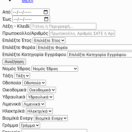
Μέλη
Από
Έως
Λέξη - Κλειδί
Πρωτοκολλο/Αριθμός
Επιλέξτε Έτος
Επιλέξτε Φορέα
Επιλέξτε Κατηγορία Εγγράφου
Αναζήτηση
Νομός Έδρας
Τάξη
Οδοποιία
Οικοδομικά
Υδραυλικά
Λιμενικά
Ηλεκτρ/κά
Βιομ/κά Ενεργ
Γράμμα