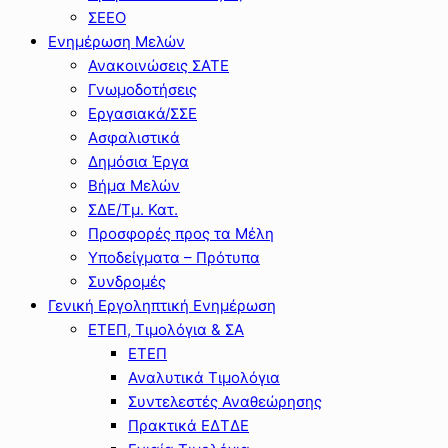
ΣΕΕΟ
Ενημέρωση Μελών
Ανακοινώσεις ΣΑΤΕ
Γνωμοδοτήσεις
Εργασιακά/ΣΣΕ
Ασφαλιστικά
Δημόσια Έργα
Βήμα Μελών
ΣΔΕ/Τμ. Κατ.
Προσφορές προς τα Μέλη
Υποδείγματα – Πρότυπα
Συνδρομές
Γενική Εργοληπτική Ενημέρωση
ΕΤΕΠ, Τιμολόγια & ΣΑ
ΕΤΕΠ
Αναλυτικά Τιμολόγια
Συντελεστές Αναθεώρησης
Πρακτικά ΕΔΤΔΕ