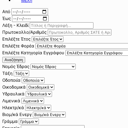
Μέλη
Από
Έως
Λέξη - Κλειδί
Πρωτοκολλο/Αριθμός
Επιλέξτε Έτος
Επιλέξτε Φορέα
Επιλέξτε Κατηγορία Εγγράφου
Αναζήτηση
Νομός Έδρας
Τάξη
Οδοποιία
Οικοδομικά
Υδραυλικά
Λιμενικά
Ηλεκτρ/κά
Βιομ/κά Ενεργ
Γράμμα