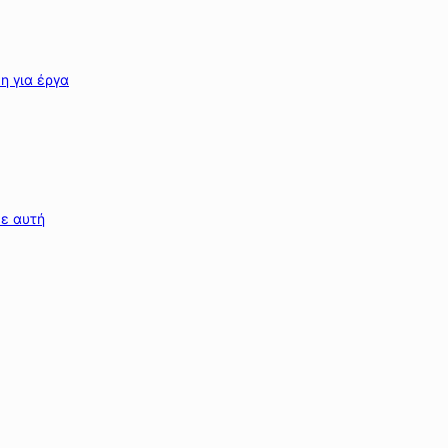
η για έργα
σε αυτή