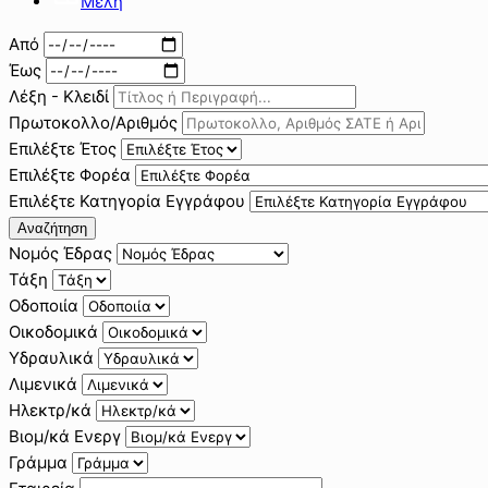
Μέλη
Από
Έως
Λέξη - Κλειδί
Πρωτοκολλο/Αριθμός
Επιλέξτε Έτος
Επιλέξτε Φορέα
Επιλέξτε Κατηγορία Εγγράφου
Αναζήτηση
Νομός Έδρας
Τάξη
Οδοποιία
Οικοδομικά
Υδραυλικά
Λιμενικά
Ηλεκτρ/κά
Βιομ/κά Ενεργ
Γράμμα