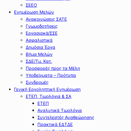
ΣΕΕΟ
Ενημέρωση Μελών
Ανακοινώσεις ΣΑΤΕ
Γνωμοδοτήσεις
Εργασιακά/ΣΣΕ
Ασφαλιστικά
Δημόσια Έργα
Βήμα Μελών
ΣΔΕ/Τμ. Κατ.
Προσφορές προς τα Μέλη
Υποδείγματα – Πρότυπα
Συνδρομές
Γενική Εργοληπτική Ενημέρωση
ΕΤΕΠ, Τιμολόγια & ΣΑ
ΕΤΕΠ
Αναλυτικά Τιμολόγια
Συντελεστές Αναθεώρησης
Πρακτικά ΕΔΤΔΕ