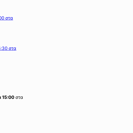
00 στα
5:30 στα
 15:00
στα