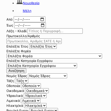
Νομοθεσία
Μέλη
Από
Έως
Λέξη - Κλειδί
Πρωτοκολλο/Αριθμός
Επιλέξτε Έτος
Επιλέξτε Φορέα
Επιλέξτε Κατηγορία Εγγράφου
Αναζήτηση
Νομός Έδρας
Τάξη
Οδοποιία
Οικοδομικά
Υδραυλικά
Λιμενικά
Ηλεκτρ/κά
Βιομ/κά Ενεργ