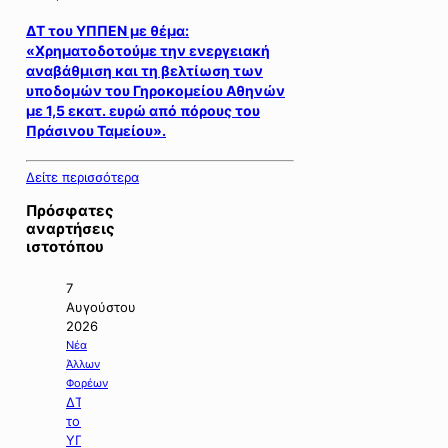
ΔΤ του ΥΠΠΕΝ με θέμα:
«Χρηματοδοτούμε την ενεργειακή
αναβάθμιση και τη βελτίωση των
υποδομών του Γηροκομείου Αθηνών
με 1,5 εκατ. ευρώ από πόρους του
Πράσινου Ταμείου».
Δείτε περισσότερα
Πρόσφατες
αναρτήσεις
ιστοτόπου
7
Αυγούστου
2026
Νέα
Άλλων
Φορέων
ΔΤ
του
ΥΠΠΕΝ