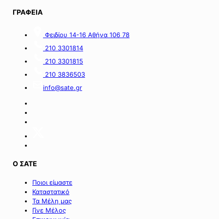
1,5
πλατφόρμα
ΓΡΑΦΕΙΑ
εκατ.
myBusinessSupport
ευρώ
για
Φειδίου 14-16 Αθήνα 106 78
από
τον
πόρους
α’
210 3301814
του
κύκλο
210 3301815
Πράσινου
του
Ταμείου».
ειδικού
210 3836503
σχήματος
info@sate.gr
στήριξης
των
επιχειρήσεων
της
Σαμοθράκης».
Ο ΣΑΤΕ
Ποιοι είμαστε
Καταστατικό
Τα Μέλη μας
Γίνε Μέλος