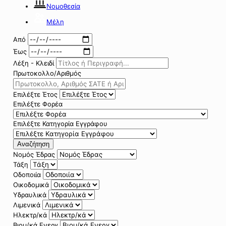
Νομοθεσία
Μέλη
Από
Έως
Λέξη - Κλειδί
Πρωτοκολλο/Αριθμός
Επιλέξτε Έτος
Επιλέξτε Φορέα
Επιλέξτε Κατηγορία Εγγράφου
Αναζήτηση
Νομός Έδρας
Τάξη
Οδοποιία
Οικοδομικά
Υδραυλικά
Λιμενικά
Ηλεκτρ/κά
Βιομ/κά Ενεργ