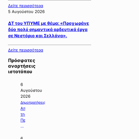
Δείτε περισσότερα
5 Αυγούστου 2026
ΔΤ του ΥΠΥΜΕ με θέμα: «Προχωράνε
δύο πολύ σημαντικά αρδευτικά έργα
σε Νεστόριο και Σελλάνα».
Δείτε περισσότερα
Πρόσφατες
αναρτήσεις
ιστοτόπου
6
Αυγούστου
2026
Δημοπρατήσεις
Απόφαση
της
Περιφέρειας
Κεντρικής
Μακεδονίας
με
6