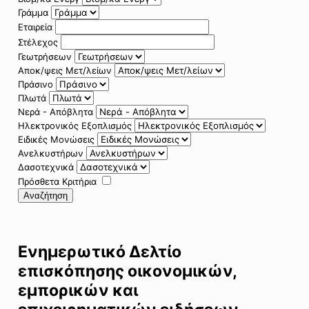
Γράμμα
Εταιρεία
Στέλεχος
Γεωτρήσεων
Αποκ/ψεις Μετ/λείων
Πράσινο
Πλωτά
Νερά - Απόβλητα
Ηλεκτρονικός Εξοπλισμός
Ειδικές Μονώσεις
Ανελκυστήρων
Δασοτεχνικά
Πρόσθετα Κριτήρια
Αναζήτηση
Ενημερωτικό Δελτίο
επισκόπησης οικονομικών,
εμπορικών και