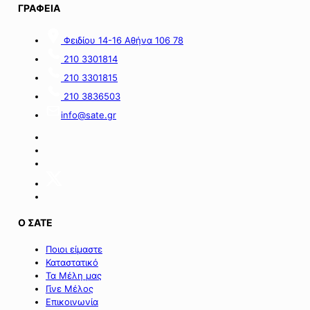
περιοχές
ΓΡΑΦΕΙΑ
της
νήσου
Σαμοθράκης».
Φειδίου 14-16 Αθήνα 106 78
210 3301814
210 3301815
210 3836503
info@sate.gr
Ο ΣΑΤΕ
Ποιοι είμαστε
Καταστατικό
Τα Μέλη μας
Γίνε Μέλος
Επικοινωνία