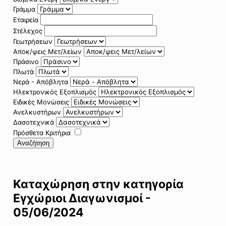
Γράμμα
Εταιρεία
Στέλεχος
Γεωτρήσεων
Αποκ/ψεις Μετ/λείων
Πράσινο
Πλωτά
Νερά - Απόβλητα
Ηλεκτρονικός Εξοπλισμός
Ειδικές Μονώσεις
Ανελκυστήρων
Δασοτεχνικά
Πρόσθετα Κριτήρια
Αναζήτηση
Καταχώρηση στην κατηγορία
Εγχώριοι Διαγωνισμοί -
05/06/2024