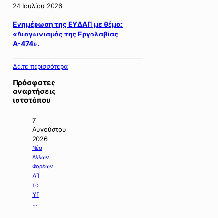
24 Ιουλίου 2026
Ενημέρωση της ΕΥΔΑΠ με θέμα:
«Διαγωνισμός της Εργολαβίας
Α-474».
Δείτε περισσότερα
Πρόσφατες
αναρτήσεις
ιστοτόπου
7
Αυγούστου
2026
Νέα
Άλλων
Φορέων
ΔΤ
του
ΥΠΠΕΝ
με
θέμα: