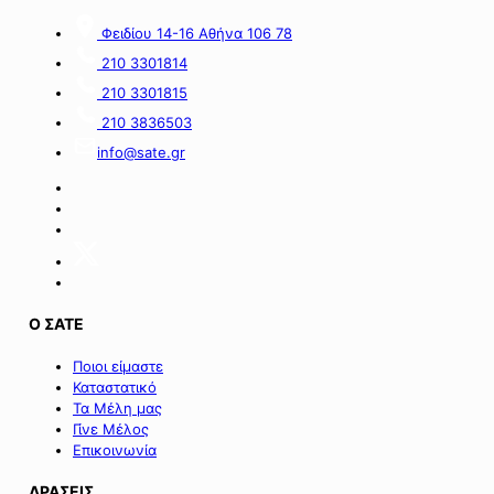
ευρώ
για
Φειδίου 14-16 Αθήνα 106 78
από
τον
πόρους
α’
210 3301814
του
κύκλο
210 3301815
Πράσινου
του
Ταμείου».
ειδικού
210 3836503
σχήματος
info@sate.gr
στήριξης
των
επιχειρήσεων
της
Σαμοθράκης».
Ο ΣΑΤΕ
Ποιοι είμαστε
Καταστατικό
Τα Μέλη μας
Γίνε Μέλος
Επικοινωνία
ΔΡΑΣΕΙΣ