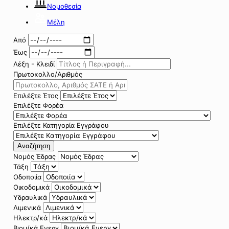
Νομοθεσία
Μέλη
Από
Έως
Λέξη - Κλειδί
Πρωτοκολλο/Αριθμός
Επιλέξτε Έτος
Επιλέξτε Φορέα
Επιλέξτε Κατηγορία Εγγράφου
Αναζήτηση
Νομός Έδρας
Τάξη
Οδοποιία
Οικοδομικά
Υδραυλικά
Λιμενικά
Ηλεκτρ/κά
Βιομ/κά Ενεργ