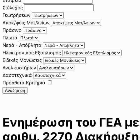
Εταιρεία
Στέλεχος
Γεωτρήσεων
Αποκ/ψεις Μετ/λείων
Πράσινο
Πλωτά
Νερά - Απόβλητα
Ηλεκτρονικός Εξοπλισμός
Ειδικές Μονώσεις
Ανελκυστήρων
Δασοτεχνικά
Πρόσθετα Κριτήρια
Αναζήτηση
Ενημέρωση του ΓΕΑ με
αριθμ. 2270 Διακήρυξ