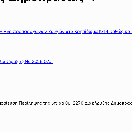
ων Ηλεκτροπαραγωγών Ζευγών στο Κρηπίδωμα Κ-14 καθώς και
Διακήρυξης Νο 2026_07».
ημοσίευση Περίληψης της υπ’ αριθμ. 2270 Διακήρυξης Δημοπρασ