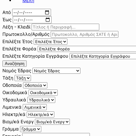
Μέλη
Από
Έως
Λέξη - Κλειδί
Πρωτοκολλο/Αριθμός
Επιλέξτε Έτος
Επιλέξτε Φορέα
Επιλέξτε Κατηγορία Εγγράφου
Αναζήτηση
Νομός Έδρας
Τάξη
Οδοποιία
Οικοδομικά
Υδραυλικά
Λιμενικά
Ηλεκτρ/κά
Βιομ/κά Ενεργ
Γράμμα