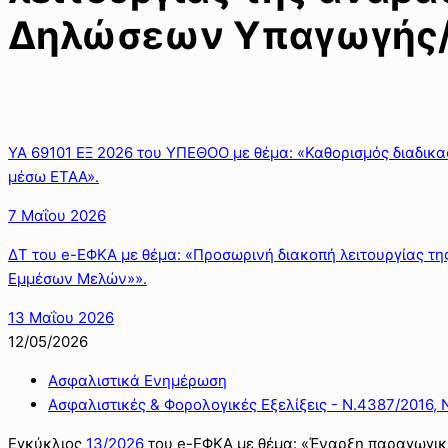
Δηλώσεων Υπαγωγής/Δ
ΥΑ 69101 ΕΞ 2026 του ΥΠΕΘΟΟ με θέμα: «Καθορισμός διαδικα
μέσω ΕΤΑΑ».
7 Μαΐου 2026
ΔΤ του e-ΕΦΚΑ με θέμα: «Προσωρινή διακοπή λειτουργίας τ
Εμμέσων Μελών»».
13 Μαΐου 2026
12/05/2026
Ασφαλιστικά Ενημέρωση
Ασφαλιστικές & Φορολογικές Εξελίξεις - Ν.4387/2016, 
Εγκύκλιος
13/2026
του e-ΕΦΚΑ με θέμα: «Έναρξη παραγωγικ