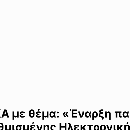
ΚΑ με θέμα: «Έναρξη π
αθμισμένης Ηλεκτρονικ