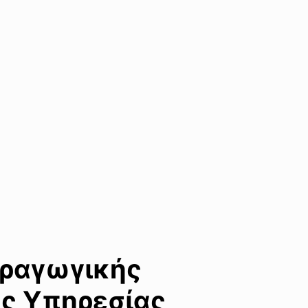
αραγωγικής
ής Υπηρεσίας