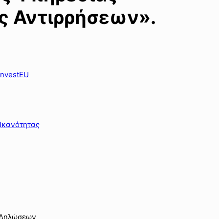
ς Αντιρρήσεων».
InvestEU
 Ικανότητας
ς Δηλώσεων