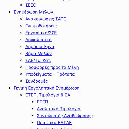
ΣΕΕΟ
Ενημέρωση Μελών
Ανακοινώσεις ΣΑΤΕ
Γνωμοδοτήσεις
Εργασιακά/ΣΣΕ
Ασφαλιστικά
Δημόσια Έργα
Βήμα Μελών
ΣΔΕ/Τμ. Κατ.
Προσφορές προς τα Μέλη
Υποδείγματα – Πρότυπα
Συνδρομές
Γενική Εργοληπτική Ενημέρωση
ΕΤΕΠ, Τιμολόγια & ΣΑ
ΕΤΕΠ
Αναλυτικά Τιμολόγια
Συντελεστές Αναθεώρησης
Πρακτικά ΕΔΤΔΕ