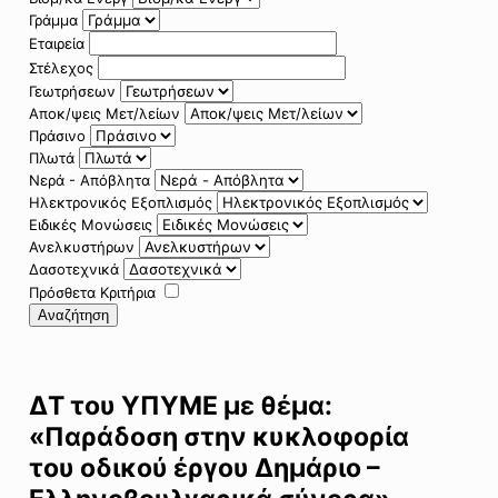
Γράμμα
Εταιρεία
Στέλεχος
Γεωτρήσεων
Αποκ/ψεις Μετ/λείων
Πράσινο
Πλωτά
Νερά - Απόβλητα
Ηλεκτρονικός Εξοπλισμός
Ειδικές Μονώσεις
Ανελκυστήρων
Δασοτεχνικά
Πρόσθετα Κριτήρια
Αναζήτηση
ΔΤ του ΥΠΥΜΕ με θέμα:
«Παράδοση στην κυκλοφορία
του οδικού έργου Δημάριο –