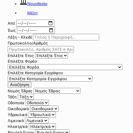
Νομοθεσία
Μέλη
Από
Έως
Λέξη - Κλειδί
Πρωτοκολλο/Αριθμός
Επιλέξτε Έτος
Επιλέξτε Φορέα
Επιλέξτε Κατηγορία Εγγράφου
Αναζήτηση
Νομός Έδρας
Τάξη
Οδοποιία
Οικοδομικά
Υδραυλικά
Λιμενικά
Ηλεκτρ/κά
Βιομ/κά Ενεργ