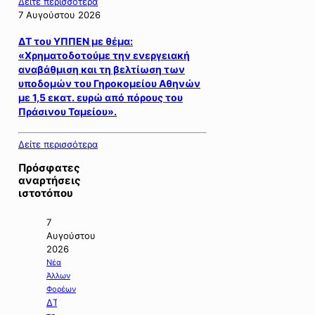
Δείτε περισσότερα
7 Αυγούστου 2026
ΔΤ του ΥΠΠΕΝ με θέμα:
«Χρηματοδοτούμε την ενεργειακή
αναβάθμιση και τη βελτίωση των
υποδομών του Γηροκομείου Αθηνών
με 1,5 εκατ. ευρώ από πόρους του
Πράσινου Ταμείου».
Δείτε περισσότερα
Πρόσφατες
αναρτήσεις
ιστοτόπου
7
Αυγούστου
2026
Νέα
Άλλων
Φορέων
ΔΤ