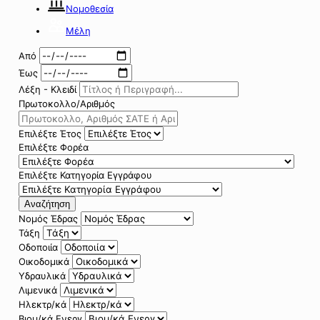
Νομοθεσία
Μέλη
Από
Έως
Λέξη - Κλειδί
Πρωτοκολλο/Αριθμός
Επιλέξτε Έτος
Επιλέξτε Φορέα
Επιλέξτε Κατηγορία Εγγράφου
Αναζήτηση
Νομός Έδρας
Τάξη
Οδοποιία
Οικοδομικά
Υδραυλικά
Λιμενικά
Ηλεκτρ/κά
Βιομ/κά Ενεργ