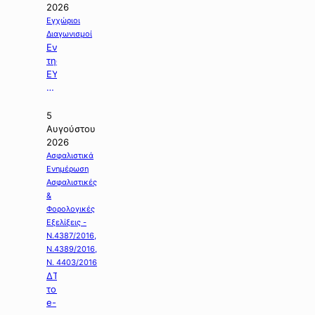
2026
Εγχώριοι
Διαγωνισμοί
Ενημέρωση
της
ΕΥΔΑΠ
με
θέμα:
«Διαγωνισμός
5
της
Αυγούστου
Εργολαβίας
2026
Ε-925».
Ασφαλιστικά
Ενημέρωση
Ασφαλιστικές
&
Φορολογικές
Εξελίξεις -
Ν.4387/2016,
Ν.4389/2016,
Ν. 4403/2016
ΔΤ
του
e-