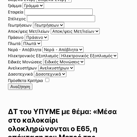
Γράμμα
Εταιρεία
Στέλεχος
Γεωτρήσεων
Αποκ/ψεις Μετ/λείων
Πράσινο
Πλωτά
Νερά - Απόβλητα
Ηλεκτρονικός Εξοπλισμός
Ειδικές Μονώσεις
Ανελκυστήρων
Δασοτεχνικά
Πρόσθετα Κριτήρια
Αναζήτηση
ΔΤ του ΥΠΥΜΕ με θέμα: «Μέσα
στο καλοκαίρι
ολοκληρώνονται ο Ε65, η