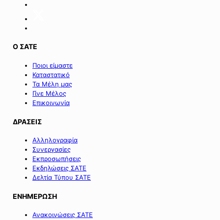
λεπτομέρειας
για
την
εφαρμογή
του
Ο ΣΑΤΕ
άρθρου
233
Ποιοι είμαστε
του
Καταστατικό
ν.
Τα Μέλη μας
5297/2026».
Γίνε Μέλος
Επικοινωνία
ΔΡΑΣΕΙΣ
Αλληλογραφία
Συνεργασίες
Εκπροσωπήσεις
Εκδηλώσεις ΣΑΤΕ
Δελτία Τύπου ΣΑΤΕ
ΕΝΗΜΕΡΩΣΗ
Ανακοινώσεις ΣΑΤΕ