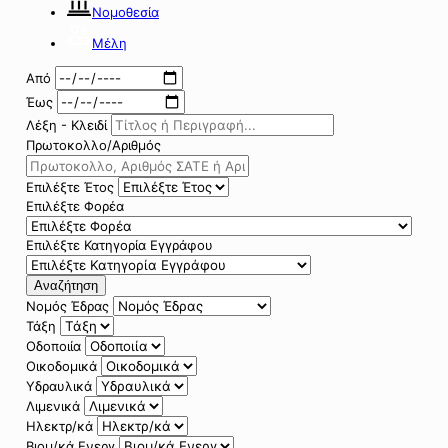
Νομοθεσία
Μέλη
Από
Έως
Λέξη - Κλειδί
Πρωτοκολλο/Αριθμός
Επιλέξτε Έτος
Επιλέξτε Φορέα
Επιλέξτε Κατηγορία Εγγράφου
Αναζήτηση
Νομός Έδρας
Τάξη
Οδοποιία
Οικοδομικά
Υδραυλικά
Λιμενικά
Ηλεκτρ/κά
Βιομ/κά Ενεργ