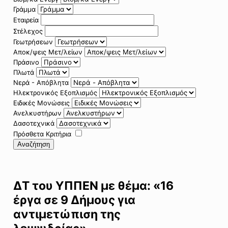
Γράμμα
Εταιρεία
Στέλεχος
Γεωτρήσεων
Αποκ/ψεις Μετ/λείων
Πράσινο
Πλωτά
Νερά - Απόβλητα
Ηλεκτρονικός Εξοπλισμός
Ειδικές Μονώσεις
Ανελκυστήρων
Δασοτεχνικά
Πρόσθετα Κριτήρια
Αναζήτηση
ΔΤ του ΥΠΠΕΝ με θέμα: «16
έργα σε 9 Δήμους για
αντιμετώπιση της