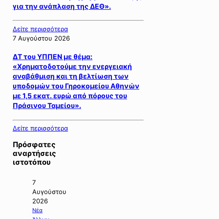
για την ανάπλαση της ΔΕΘ».
Δείτε περισσότερα
7 Αυγούστου 2026
ΔΤ του ΥΠΠΕΝ με θέμα:
«Χρηματοδοτούμε την ενεργειακή
αναβάθμιση και τη βελτίωση των
υποδομών του Γηροκομείου Αθηνών
με 1,5 εκατ. ευρώ από πόρους του
Πράσινου Ταμείου».
Δείτε περισσότερα
Πρόσφατες
αναρτήσεις
ιστοτόπου
7
Αυγούστου
2026
Νέα