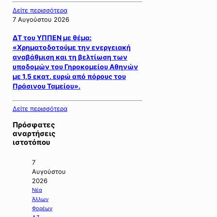
Δείτε περισσότερα
7 Αυγούστου 2026
ΔΤ του ΥΠΠΕΝ με θέμα:
«Χρηματοδοτούμε την ενεργειακή
αναβάθμιση και τη βελτίωση των
υποδομών του Γηροκομείου Αθηνών
με 1,5 εκατ. ευρώ από πόρους του
Πράσινου Ταμείου».
Δείτε περισσότερα
Πρόσφατες
αναρτήσεις
ιστοτόπου
7
Αυγούστου
2026
Νέα
Άλλων
Φορέων