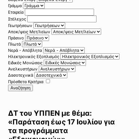
Γράμμα
Εταιρεία
Στέλεχος
Γεωτρήσεων
Αποκ/ψεις Μετ/λείων
Πράσινο
Πλωτά
Νερά - Απόβλητα
Ηλεκτρονικός Εξοπλισμός
Ειδικές Μονώσεις
Ανελκυστήρων
Δασοτεχνικά
Πρόσθετα Κριτήρια
Αναζήτηση
ΔΤ του ΥΠΠΕΝ με θέμα:
«Παράταση έως 17 Ιουλίου για
τα προγράμματα