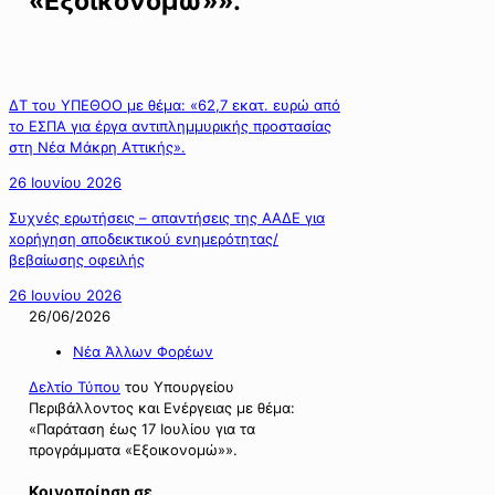
«Εξοικονομώ»».
ΔΤ του ΥΠΕΘΟΟ με θέμα: «62,7 εκατ. ευρώ από
το ΕΣΠΑ για έργα αντιπλημμυρικής προστασίας
στη Νέα Μάκρη Αττικής».
26 Ιουνίου 2026
Συχνές ερωτήσεις – απαντήσεις της ΑΑΔΕ για
xορήγηση αποδεικτικού ενημερότητας/
βεβαίωσης οφειλής
26 Ιουνίου 2026
26/06/2026
Νέα Άλλων Φορέων
Δελτίο Τύπου
του Υπουργείου
Περιβάλλοντος και Ενέργειας με θέμα:
«Παράταση έως 17 Ιουλίου για τα
προγράμματα «Εξοικονομώ»».
Κοινοποίηση σε