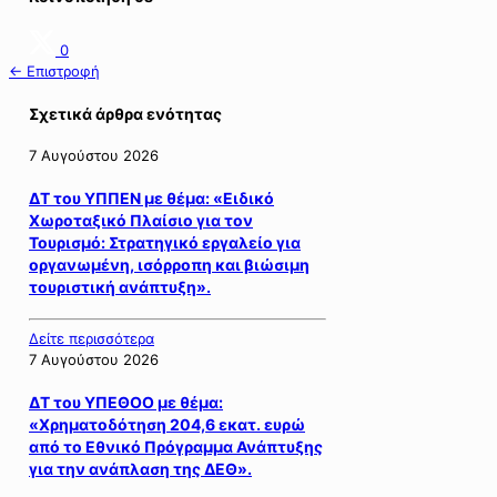
0
← Επιστροφή
Σχετικά άρθρα ενότητας
7 Αυγούστου 2026
ΔΤ του ΥΠΠΕΝ με θέμα: «Ειδικό
Χωροταξικό Πλαίσιο για τον
Τουρισμό: Στρατηγικό εργαλείο για
οργανωμένη, ισόρροπη και βιώσιμη
τουριστική ανάπτυξη».
Δείτε περισσότερα
7 Αυγούστου 2026
ΔΤ του ΥΠΕΘΟΟ με θέμα:
«Χρηματοδότηση 204,6 εκατ. ευρώ
από το Εθνικό Πρόγραμμα Ανάπτυξης
για την ανάπλαση της ΔΕΘ».