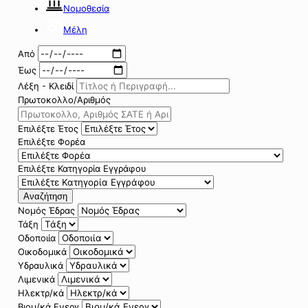
Νομοθεσία
Μέλη
Από
Έως
Λέξη - Κλειδί
Πρωτοκολλο/Αριθμός
Επιλέξτε Έτος
Επιλέξτε Φορέα
Επιλέξτε Κατηγορία Εγγράφου
Αναζήτηση
Νομός Έδρας
Τάξη
Οδοποιία
Οικοδομικά
Υδραυλικά
Λιμενικά
Ηλεκτρ/κά
Βιομ/κά Ενεργ