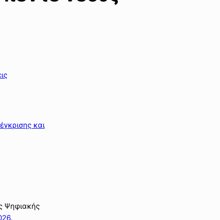
ις
έγκρισης και
ης Ψηφιακής
026
.