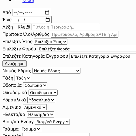
Μέλη
Από
Έως
Λέξη - Κλειδί
Πρωτοκολλο/Αριθμός
Επιλέξτε Έτος
Επιλέξτε Φορέα
Επιλέξτε Κατηγορία Εγγράφου
Αναζήτηση
Νομός Έδρας
Τάξη
Οδοποιία
Οικοδομικά
Υδραυλικά
Λιμενικά
Ηλεκτρ/κά
Βιομ/κά Ενεργ
Γράμμα