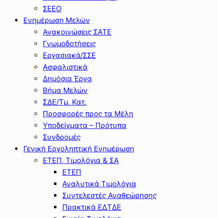
ΣΕΕΟ
Ενημέρωση Μελών
Ανακοινώσεις ΣΑΤΕ
Γνωμοδοτήσεις
Εργασιακά/ΣΣΕ
Ασφαλιστικά
Δημόσια Έργα
Βήμα Μελών
ΣΔΕ/Τμ. Κατ.
Προσφορές προς τα Μέλη
Υποδείγματα – Πρότυπα
Συνδρομές
Γενική Εργοληπτική Ενημέρωση
ΕΤΕΠ, Τιμολόγια & ΣΑ
ΕΤΕΠ
Αναλυτικά Τιμολόγια
Συντελεστές Αναθεώρησης
Πρακτικά ΕΔΤΔΕ