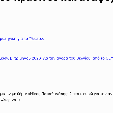
ρατηγική για τα Ύδατα».
εων, β΄ τριμήνου 2026, για την αγορά του Βελγίου, από το ΟΕ
μικών με θέμα: «Νίκος Παπαθανάσης: 2 εκατ. ευρώ για την α
 Φλώρινας».