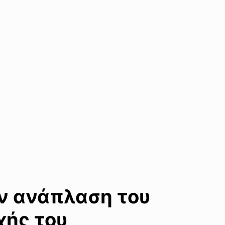
ην ανάπλαση του
χής του