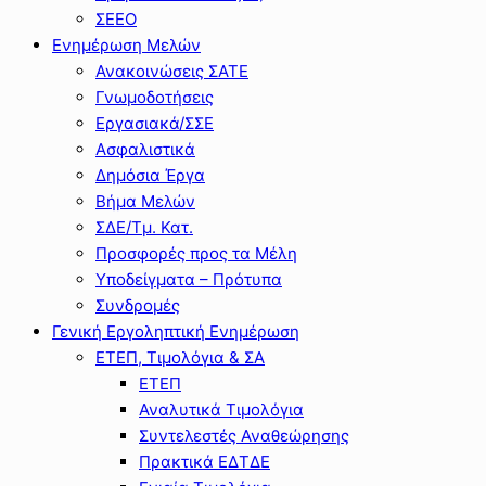
ΣΕΕΟ
Ενημέρωση Μελών
Ανακοινώσεις ΣΑΤΕ
Γνωμοδοτήσεις
Εργασιακά/ΣΣΕ
Ασφαλιστικά
Δημόσια Έργα
Βήμα Μελών
ΣΔΕ/Τμ. Κατ.
Προσφορές προς τα Μέλη
Υποδείγματα – Πρότυπα
Συνδρομές
Γενική Εργοληπτική Ενημέρωση
ΕΤΕΠ, Τιμολόγια & ΣΑ
ΕΤΕΠ
Αναλυτικά Τιμολόγια
Συντελεστές Αναθεώρησης
Πρακτικά ΕΔΤΔΕ