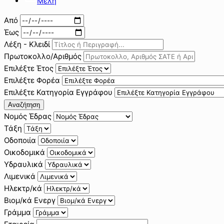
Μέλη
Από
Έως
Λέξη - Κλειδί
Πρωτοκολλο/Αριθμός
Επιλέξτε Έτος
Επιλέξτε Φορέα
Επιλέξτε Κατηγορία Εγγράφου
Αναζήτηση
Νομός Έδρας
Τάξη
Οδοποιία
Οικοδομικά
Υδραυλικά
Λιμενικά
Ηλεκτρ/κά
Βιομ/κά Ενεργ
Γράμμα