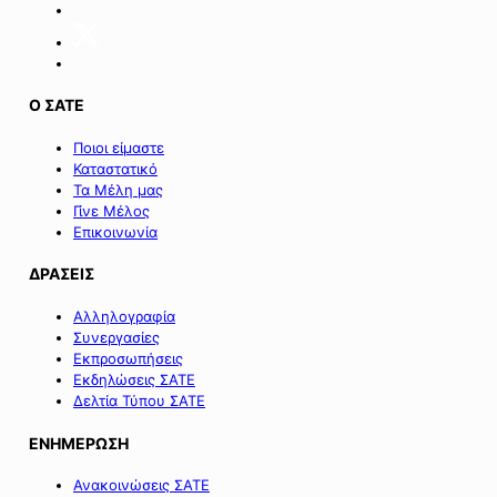
της
Σαμοθράκης».
Ο ΣΑΤΕ
Ποιοι είμαστε
Καταστατικό
Τα Μέλη μας
Γίνε Μέλος
Επικοινωνία
ΔΡΑΣΕΙΣ
Αλληλογραφία
Συνεργασίες
Εκπροσωπήσεις
Εκδηλώσεις ΣΑΤΕ
Δελτία Τύπου ΣΑΤΕ
ΕΝΗΜΕΡΩΣΗ
Ανακοινώσεις ΣΑΤΕ