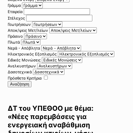
Γράμμα
Εταιρεία
Στέλεχος
Γεωτρήσεων
Αποκ/ψεις Μετ/λείων
Πράσινο
Πλωτά
Νερά - Απόβλητα
Ηλεκτρονικός Εξοπλισμός
Ειδικές Μονώσεις
Ανελκυστήρων
Δασοτεχνικά
Πρόσθετα Κριτήρια
Αναζήτηση
ΔΤ του ΥΠΕΘΟΟ με θέμα:
«Νέες παρεμβάσεις για
ενεργειακή αναβάθμιση