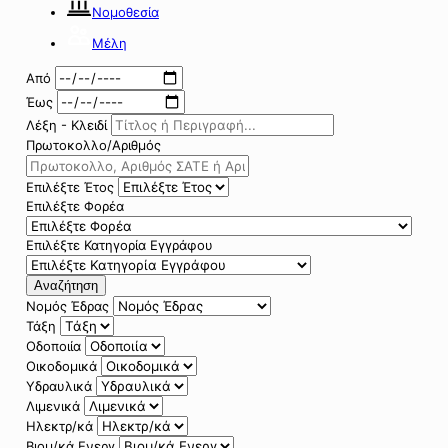
Νομοθεσία
Μέλη
Από
Έως
Λέξη - Κλειδί
Πρωτοκολλο/Αριθμός
Επιλέξτε Έτος
Επιλέξτε Φορέα
Επιλέξτε Κατηγορία Εγγράφου
Αναζήτηση
Νομός Έδρας
Τάξη
Οδοποιία
Οικοδομικά
Υδραυλικά
Λιμενικά
Ηλεκτρ/κά
Βιομ/κά Ενεργ