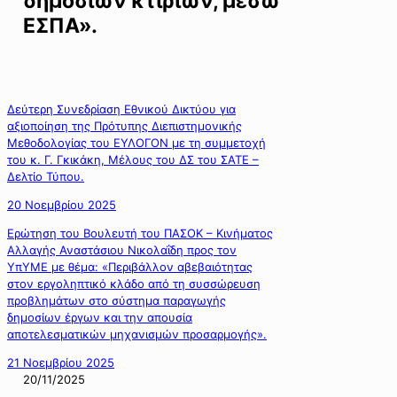
δημοσίων κτιρίων, μέσω
ΕΣΠΑ».
Δεύτερη Συνεδρίαση Εθνικού Δικτύου για
αξιοποίηση της Πρότυπης Διεπιστημονικής
Μεθοδολογίας του ΕΥΛΟΓΟΝ με τη συμμετοχή
του κ. Γ. Γκικάκη, Μέλους του ΔΣ του ΣΑΤΕ –
Δελτίο Τύπου.
20 Νοεμβρίου 2025
Ερώτηση του Βουλευτή του ΠΑΣΟΚ – Κινήματος
Αλλαγής Αναστάσιου Νικολαΐδη προς τον
ΥπΥΜΕ με θέμα: «Περιβάλλον αβεβαιότητας
στον εργοληπτικό κλάδο από τη συσσώρευση
προβλημάτων στο σύστημα παραγωγής
δημοσίων έργων και την απουσία
αποτελεσματικών μηχανισμών προσαρμογής».
21 Νοεμβρίου 2025
20/11/2025