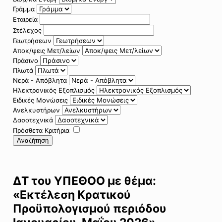
Γράμμα
Εταιρεία
Στέλεχος
Γεωτρήσεων
Αποκ/ψεις Μετ/λείων
Πράσινο
Πλωτά
Νερά - Απόβλητα
Ηλεκτρονικός Εξοπλισμός
Ειδικές Μονώσεις
Ανελκυστήρων
Δασοτεχνικά
Πρόσθετα Κριτήρια
Αναζήτηση
ΔΤ του ΥΠΕΘΟΟ με θέμα:
«Εκτέλεση Κρατικού
Προϋπολογισμού περιόδου