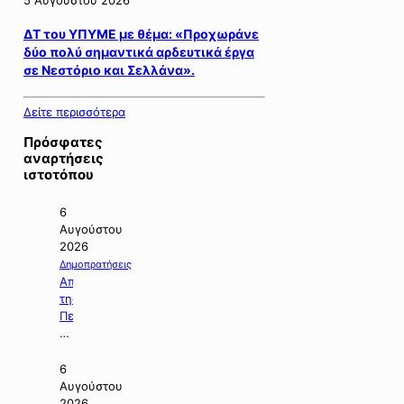
ΔΤ του ΥΠΥΜΕ με θέμα: «Προχωράνε
δύο πολύ σημαντικά αρδευτικά έργα
σε Νεστόριο και Σελλάνα».
Δείτε περισσότερα
Πρόσφατες
αναρτήσεις
ιστοτόπου
6
Αυγούστου
2026
Δημοπρατήσεις
Απόφαση
της
Περιφέρειας
Κεντρικής
Μακεδονίας
με
6
την
Αυγούστου
οποία
2026