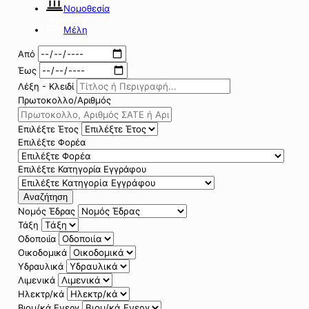
Νομοθεσία
Μέλη
Από
Έως
Λέξη - Κλειδί
Πρωτοκολλο/Αριθμός
Επιλέξτε Έτος
Επιλέξτε Φορέα
Επιλέξτε Κατηγορία Εγγράφου
Αναζήτηση
Νομός Έδρας
Τάξη
Οδοποιία
Οικοδομικά
Υδραυλικά
Λιμενικά
Ηλεκτρ/κά
Βιομ/κά Ενεργ