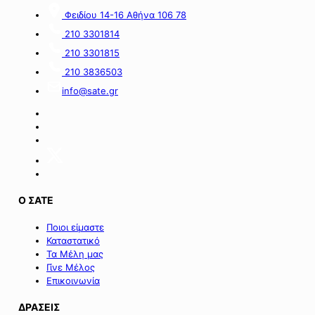
νήσου
Σαμοθράκης».
Φειδίου 14-16 Αθήνα 106 78
210 3301814
210 3301815
210 3836503
info@sate.gr
Ο ΣΑΤΕ
Ποιοι είμαστε
Καταστατικό
Τα Μέλη μας
Γίνε Μέλος
Επικοινωνία
ΔΡΑΣΕΙΣ