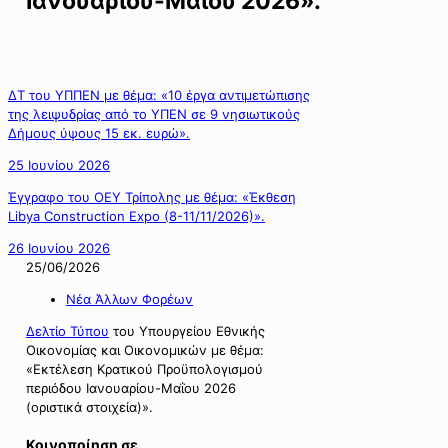
Ιανουαρίου-Μαΐου 2026».
ΔΤ του ΥΠΠΕΝ με θέμα: «10 έργα αντιμετώπισης
της λειψυδρίας από το ΥΠΕΝ σε 9 νησιωτικούς
Δήμους ύψους 15 εκ. ευρώ».
25 Ιουνίου 2026
Έγγραφο του ΟΕΥ Τρίπολης με θέμα: «Έκθεση
Libya Construction Expo (8-11/11/2026)».
26 Ιουνίου 2026
25/06/2026
Νέα Άλλων Φορέων
Δελτίο Τύπου
του Υπουργείου Εθνικής
Οικονομίας και Οικονομικών με θέμα:
«Εκτέλεση Κρατικού Προϋπολογισμού
περιόδου Ιανουαρίου-Μαΐου 2026
(οριστικά στοιχεία)».
Κοινοποίηση σε