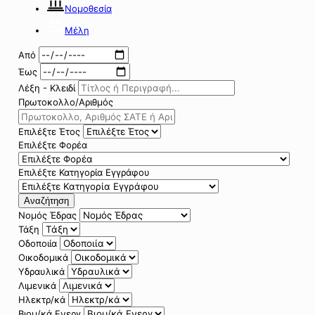
Νομοθεσία
Μέλη
Από
Έως
Λέξη - Κλειδί
Πρωτοκολλο/Αριθμός
Επιλέξτε Έτος
Επιλέξτε Φορέα
Επιλέξτε Κατηγορία Εγγράφου
Αναζήτηση
Νομός Έδρας
Τάξη
Οδοποιία
Οικοδομικά
Υδραυλικά
Λιμενικά
Ηλεκτρ/κά
Βιομ/κά Ενεργ