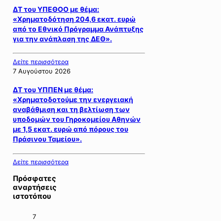
ΔΤ του ΥΠΕΘΟΟ με θέμα:
«Χρηματοδότηση 204,6 εκατ. ευρώ
από το Εθνικό Πρόγραμμα Ανάπτυξης
για την ανάπλαση της ΔΕΘ».
Δείτε περισσότερα
7 Αυγούστου 2026
ΔΤ του ΥΠΠΕΝ με θέμα:
«Χρηματοδοτούμε την ενεργειακή
αναβάθμιση και τη βελτίωση των
υποδομών του Γηροκομείου Αθηνών
με 1,5 εκατ. ευρώ από πόρους του
Πράσινου Ταμείου».
Δείτε περισσότερα
Πρόσφατες
αναρτήσεις
ιστοτόπου
7