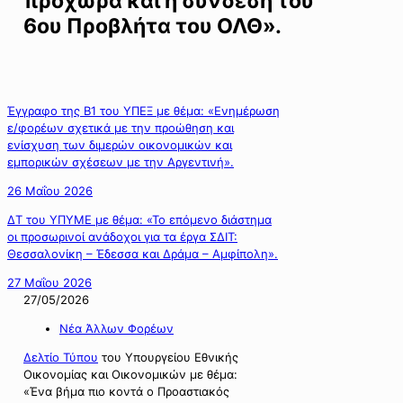
προχωρά και η σύνδεση του
6ου Προβλήτα του ΟΛΘ».
Έγγραφο της Β1 του ΥΠΕΞ με θέμα: «Ενημέρωση
ε/φορέων σχετικά με την προώθηση και
ενίσχυση των διμερών οικονομικών και
εμπορικών σχέσεων με την Αργεντινή».
26 Μαΐου 2026
ΔΤ του ΥΠΥΜΕ με θέμα: «Το επόμενο διάστημα
οι προσωρινοί ανάδοχοι για τα έργα ΣΔΙΤ:
Θεσσαλονίκη – Έδεσσα και Δράμα – Αμφίπολη».
27 Μαΐου 2026
27/05/2026
Νέα Άλλων Φορέων
Δελτίο Τύπου
του Υπουργείου Εθνικής
Οικονομίας και Οικονομικών με θέμα:
«Ένα βήμα πιο κοντά ο Προαστιακός