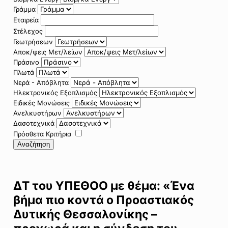
Γράμμα
Εταιρεία
Στέλεχος
Γεωτρήσεων
Αποκ/ψεις Μετ/λείων
Πράσινο
Πλωτά
Νερά - Απόβλητα
Ηλεκτρονικός Εξοπλισμός
Ειδικές Μονώσεις
Ανελκυστήρων
Δασοτεχνικά
Πρόσθετα Κριτήρια
Αναζήτηση
ΔΤ του ΥΠΕΘΟΟ με θέμα: «Ένα
βήμα πιο κοντά ο Προαστιακός
Δυτικής Θεσσαλονίκης –