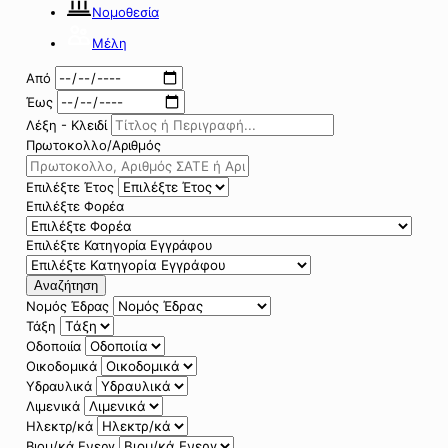
Νομοθεσία
Μέλη
Από
Έως
Λέξη - Κλειδί
Πρωτοκολλο/Αριθμός
Επιλέξτε Έτος
Επιλέξτε Φορέα
Επιλέξτε Κατηγορία Εγγράφου
Αναζήτηση
Νομός Έδρας
Τάξη
Οδοποιία
Οικοδομικά
Υδραυλικά
Λιμενικά
Ηλεκτρ/κά
Βιομ/κά Ενεργ