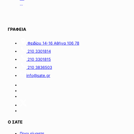
με
της
οικονομικές
06.08.2026.
απώλειες
στις
περιοχές
ΓΡΑΦΕΙΑ
της
νήσου
Σαμοθράκης».
Φειδίου 14-16 Αθήνα 106 78
210 3301814
210 3301815
210 3836503
info@sate.gr
Ο ΣΑΤΕ
Ποιοι είμαστε