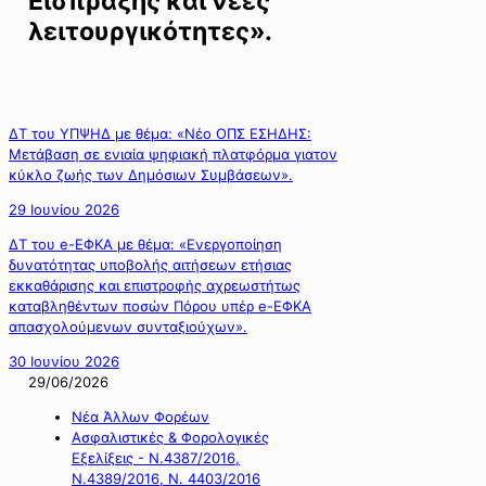
Είσπραξης και νέες
λειτουργικότητες».
ΔΤ του ΥΠΨΗΔ με θέμα: «Νέο ΟΠΣ ΕΣΗΔΗΣ:
Μετάβαση σε ενιαία ψηφιακή πλατφόρμα γιατον
κύκλο ζωής των Δημόσιων Συμβάσεων».
29 Ιουνίου 2026
ΔΤ του e-ΕΦΚΑ με θέμα: «Ενεργοποίηση
δυνατότητας υποβολής αιτήσεων ετήσιας
εκκαθάρισης και επιστροφής αχρεωστήτως
καταβληθέντων ποσών Πόρου υπέρ e-ΕΦΚΑ
απασχολούμενων συνταξιούχων».
30 Ιουνίου 2026
29/06/2026
Νέα Άλλων Φορέων
Ασφαλιστικές & Φορολογικές
Εξελίξεις - Ν.4387/2016,
Ν.4389/2016, Ν. 4403/2016