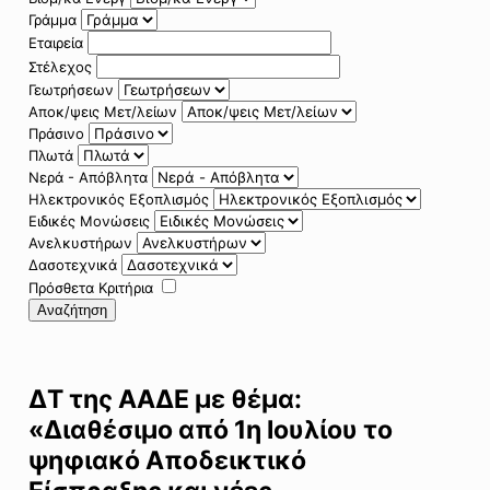
Γράμμα
Εταιρεία
Στέλεχος
Γεωτρήσεων
Αποκ/ψεις Μετ/λείων
Πράσινο
Πλωτά
Νερά - Απόβλητα
Ηλεκτρονικός Εξοπλισμός
Ειδικές Μονώσεις
Ανελκυστήρων
Δασοτεχνικά
Πρόσθετα Κριτήρια
Αναζήτηση
ΔΤ της ΑΑΔΕ με θέμα:
«Διαθέσιμο από 1η Ιουλίου το
ψηφιακό Αποδεικτικό