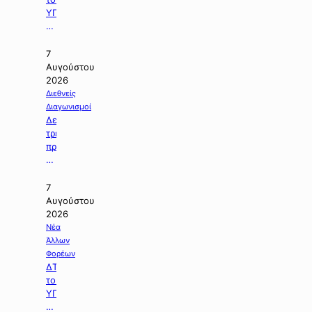
ΥΠΠΕΝ
με
θέμα:
«Ειδικό
7
Χωροταξικό
Αυγούστου
Πλαίσιο
2026
για
Διεθνείς
τον
Διαγωνισμοί
Τουρισμό:
Δελτίο
Στρατηγικό
τρεχουσών
εργαλείο
προκηρύξεων
για
δημοσίων
οργανωμένη,
διαγωνισμών
ισόρροπη
Βόρειας
7
και
Μακεδονίας.
Αυγούστου
βιώσιμη
2026
τουριστική
Νέα
ανάπτυξη».
Άλλων
Φορέων
ΔΤ
του
ΥΠΕΘΟΟ
με