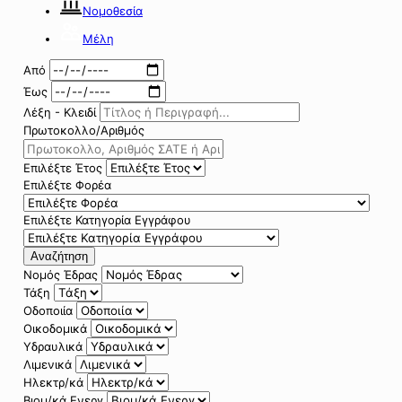
Νομοθεσία
Μέλη
Από
Έως
Λέξη - Κλειδί
Πρωτοκολλο/Αριθμός
Επιλέξτε Έτος
Επιλέξτε Φορέα
Επιλέξτε Κατηγορία Εγγράφου
Αναζήτηση
Νομός Έδρας
Τάξη
Οδοποιία
Οικοδομικά
Υδραυλικά
Λιμενικά
Ηλεκτρ/κά
Βιομ/κά Ενεργ