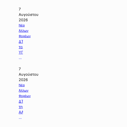
θέμα:
«Χρηματοδότηση
7
204,6
Αυγούστου
εκατ.
2026
ευρώ
Νέα
από
Άλλων
το
Φορέων
Εθνικό
ΔΤ
Πρόγραμμα
του
Ανάπτυξης
ΥΠΠΕΝ
για
με
την
θέμα:
ανάπλαση
«Χρηματοδοτούμε
7
της
την
Αυγούστου
ΔΕΘ».
ενεργειακή
2026
αναβάθμιση
Νέα
και
Άλλων
τη
Φορέων
βελτίωση
ΔΤ
των
της
υποδομών
ΑΑΔΕ
του
με
Γηροκομείου
θέμα: