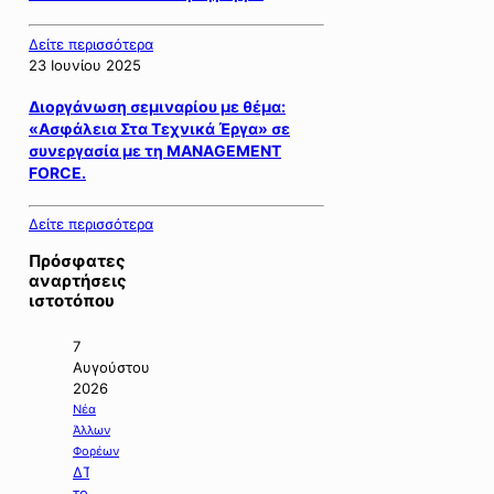
Δείτε περισσότερα
23 Ιουνίου 2025
Διοργάνωση σεμιναρίου με θέμα:
«Ασφάλεια Στα Τεχνικά Έργα» σε
συνεργασία με τη MANAGEMENT
FORCE.
Δείτε περισσότερα
Πρόσφατες
αναρτήσεις
ιστοτόπου
7
Αυγούστου
2026
Νέα
Άλλων
Φορέων
ΔΤ
του