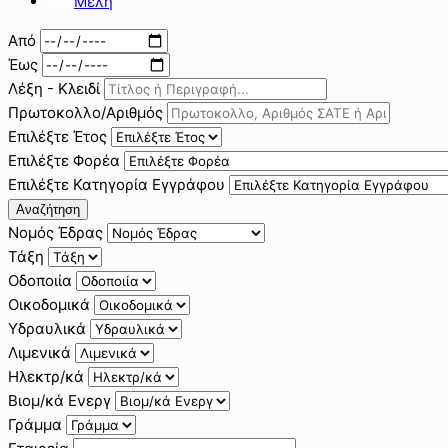
Μέλη
Από
Έως
Λέξη - Κλειδί
Πρωτοκολλο/Αριθμός
Επιλέξτε Έτος
Επιλέξτε Φορέα
Επιλέξτε Κατηγορία Εγγράφου
Αναζήτηση
Νομός Έδρας
Τάξη
Οδοποιία
Οικοδομικά
Υδραυλικά
Λιμενικά
Ηλεκτρ/κά
Βιομ/κά Ενεργ
Γράμμα