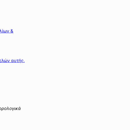
λίων &
ελών αυτής.
ορολογικά