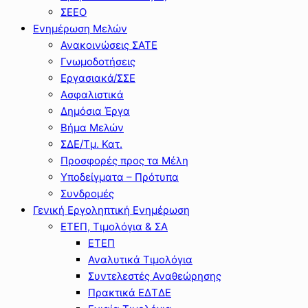
ΣΕΕΟ
Ενημέρωση Μελών
Ανακοινώσεις ΣΑΤΕ
Γνωμοδοτήσεις
Εργασιακά/ΣΣΕ
Ασφαλιστικά
Δημόσια Έργα
Βήμα Μελών
ΣΔΕ/Τμ. Κατ.
Προσφορές προς τα Μέλη
Υποδείγματα – Πρότυπα
Συνδρομές
Γενική Εργοληπτική Ενημέρωση
ΕΤΕΠ, Τιμολόγια & ΣΑ
ΕΤΕΠ
Αναλυτικά Τιμολόγια
Συντελεστές Αναθεώρησης
Πρακτικά ΕΔΤΔΕ