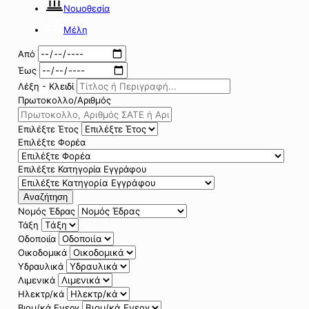
Νομοθεσία
Μέλη
Από
Έως
Λέξη - Κλειδί
Πρωτοκολλο/Αριθμός
Επιλέξτε Έτος
Επιλέξτε Φορέα
Επιλέξτε Κατηγορία Εγγράφου
Αναζήτηση
Νομός Έδρας
Τάξη
Οδοποιία
Οικοδομικά
Υδραυλικά
Λιμενικά
Ηλεκτρ/κά
Βιομ/κά Ενεργ