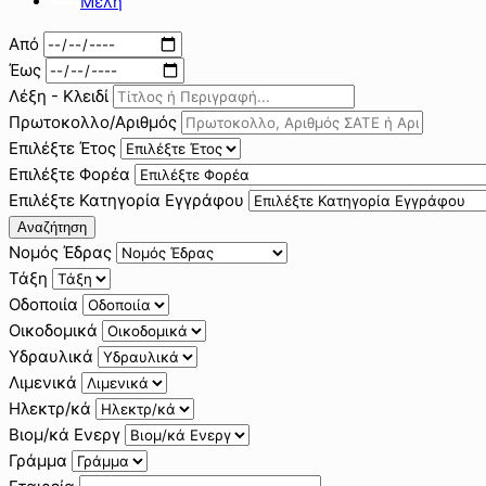
Μέλη
Από
Έως
Λέξη - Κλειδί
Πρωτοκολλο/Αριθμός
Επιλέξτε Έτος
Επιλέξτε Φορέα
Επιλέξτε Κατηγορία Εγγράφου
Αναζήτηση
Νομός Έδρας
Τάξη
Οδοποιία
Οικοδομικά
Υδραυλικά
Λιμενικά
Ηλεκτρ/κά
Βιομ/κά Ενεργ
Γράμμα