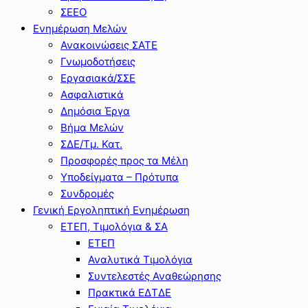
ΣΕΕΟ
Ενημέρωση Μελών
Ανακοινώσεις ΣΑΤΕ
Γνωμοδοτήσεις
Εργασιακά/ΣΣΕ
Ασφαλιστικά
Δημόσια Έργα
Βήμα Μελών
ΣΔΕ/Τμ. Κατ.
Προσφορές προς τα Μέλη
Υποδείγματα – Πρότυπα
Συνδρομές
Γενική Εργοληπτική Ενημέρωση
ΕΤΕΠ, Τιμολόγια & ΣΑ
ΕΤΕΠ
Αναλυτικά Τιμολόγια
Συντελεστές Αναθεώρησης
Πρακτικά ΕΔΤΔΕ