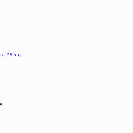
υ JP5 στη
ου