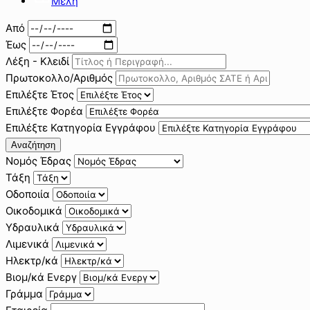
Μέλη
Από
Έως
Λέξη - Κλειδί
Πρωτοκολλο/Αριθμός
Επιλέξτε Έτος
Επιλέξτε Φορέα
Επιλέξτε Κατηγορία Εγγράφου
Αναζήτηση
Νομός Έδρας
Τάξη
Οδοποιία
Οικοδομικά
Υδραυλικά
Λιμενικά
Ηλεκτρ/κά
Βιομ/κά Ενεργ
Γράμμα