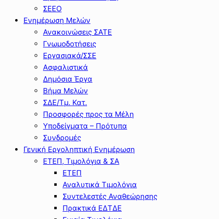
ΣΕΕΟ
Ενημέρωση Μελών
Ανακοινώσεις ΣΑΤΕ
Γνωμοδοτήσεις
Εργασιακά/ΣΣΕ
Ασφαλιστικά
Δημόσια Έργα
Βήμα Μελών
ΣΔΕ/Τμ. Κατ.
Προσφορές προς τα Μέλη
Υποδείγματα – Πρότυπα
Συνδρομές
Γενική Εργοληπτική Ενημέρωση
ΕΤΕΠ, Τιμολόγια & ΣΑ
ΕΤΕΠ
Αναλυτικά Τιμολόγια
Συντελεστές Αναθεώρησης
Πρακτικά ΕΔΤΔΕ