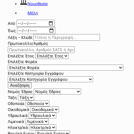
Νομοθεσία
Μέλη
Από
Έως
Λέξη - Κλειδί
Πρωτοκολλο/Αριθμός
Επιλέξτε Έτος
Επιλέξτε Φορέα
Επιλέξτε Κατηγορία Εγγράφου
Αναζήτηση
Νομός Έδρας
Τάξη
Οδοποιία
Οικοδομικά
Υδραυλικά
Λιμενικά
Ηλεκτρ/κά
Βιομ/κά Ενεργ