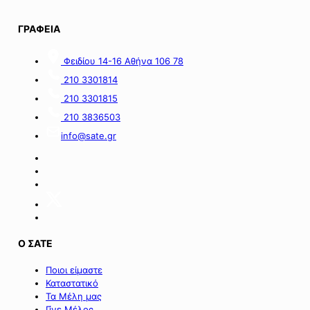
στις
περιοχές
ΓΡΑΦΕΙΑ
της
νήσου
Σαμοθράκης».
Φειδίου 14-16 Αθήνα 106 78
210 3301814
210 3301815
210 3836503
info@sate.gr
Ο ΣΑΤΕ
Ποιοι είμαστε
Καταστατικό
Τα Μέλη μας
Γίνε Μέλος