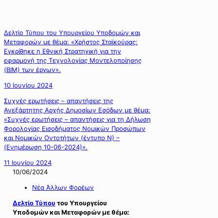
Δελτίο Τύπου του Υπουργείου Υποδομών και
Μεταφορών με θέμα: «Χρήστος Σταϊκούρας:
Εγκρίθηκε η Εθνική Στρατηγική για την
εφαρμογή της Τεχνολογίας Μοντελοποίησης
(BIM) των έργων».
10 Ιουνίου 2024
Συχνές ερωτήσεις – απαντήσεις της
Ανεξάρτητης Αρχής Δημοσίων Εσόδων με θέμα:
«Συχνές ερωτήσεις – απαντήσεις για τη Δήλωση
Φορολογίας Εισοδήματος Νομικών Προσώπων
και Νομικών Οντοτήτων (έντυπο Ν) –
(Eνημέρωση 10-06-2024)».
11 Ιουνίου 2024
10/06/2024
Νέα Άλλων Φορέων
Δελτίο Τύπου
του Υπουργείου
Υποδομών και Μεταφορών με θέμα: