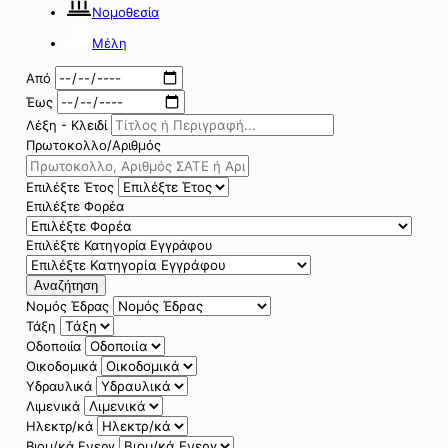
Νομοθεσία
Μέλη
Από
Έως
Λέξη - Κλειδί
Πρωτοκολλο/Αριθμός
Επιλέξτε Έτος
Επιλέξτε Φορέα
Επιλέξτε Κατηγορία Εγγράφου
Αναζήτηση
Νομός Έδρας
Τάξη
Οδοποιία
Οικοδομικά
Υδραυλικά
Λιμενικά
Ηλεκτρ/κά
Βιομ/κά Ενεργ