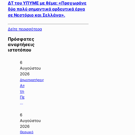
ΔΤ του ΥΠΥΜΕ με θέμα: «Προχωράνε
δύο πολύ σημαντικά αρδευτικά έργα
σε Νεστόριο και Σελλάνα».
Δείτε περισσότερα
Πρόσφατες
αναρτήσεις
ιστοτόπου
6
Αυγούστου
2026
Δημοπρατήσεις
Απόφαση
της
Περιφέρειας
Κεντρικής
Μακεδονίας
με
6
την
Αυγούστου
οποία
2026
ματαιώνεται
Θεσμικό