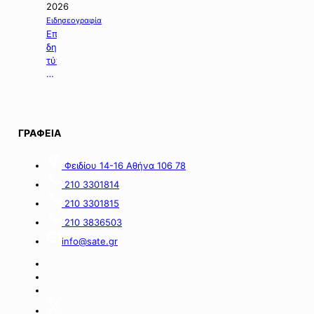
τη
2026
χορήγηση
Ειδησεογραφία
ενίσχυσης
Επιλογή
σε
δημοσιευμάτων
επιχειρήσεις
τύπου
με
της
οικονομικές
06.08.2026.
απώλειες
στις
περιοχές
ΓΡΑΦΕΙΑ
της
νήσου
Σαμοθράκης».
Φειδίου 14-16 Αθήνα 106 78
210 3301814
210 3301815
210 3836503
info@sate.gr