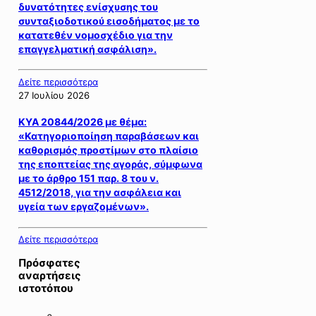
δυνατότητες ενίσχυσης του
συνταξιοδοτικού εισοδήματος με το
κατατεθέν νομοσχέδιο για την
επαγγελματική ασφάλιση».
Δείτε περισσότερα
27 Ιουλίου 2026
ΚΥΑ 20844/2026 με θέμα:
«Κατηγοριοποίηση παραβάσεων και
καθορισμός προστίμων στο πλαίσιο
της εποπτείας της αγοράς, σύμφωνα
με το άρθρο 151 παρ. 8 του ν.
4512/2018, για την ασφάλεια και
υγεία των εργαζομένων».
Δείτε περισσότερα
Πρόσφατες
αναρτήσεις
ιστοτόπου