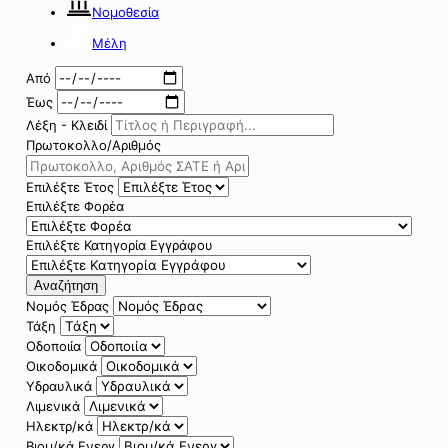
Νομοθεσία
Μέλη
Από
Έως
Λέξη - Κλειδί
Πρωτοκολλο/Αριθμός
Επιλέξτε Έτος
Επιλέξτε Φορέα
Επιλέξτε Κατηγορία Εγγράφου
Αναζήτηση
Νομός Έδρας
Τάξη
Οδοποιία
Οικοδομικά
Υδραυλικά
Λιμενικά
Ηλεκτρ/κά
Βιομ/κά Ενεργ