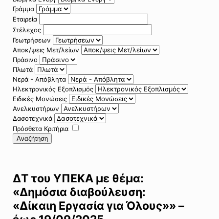
Γράμμα
Εταιρεία
Στέλεχος
Γεωτρήσεων
Αποκ/ψεις Μετ/λείων
Πράσινο
Πλωτά
Νερά - Απόβλητα
Ηλεκτρονικός Εξοπλισμός
Ειδικές Μονώσεις
Ανελκυστήρων
Δασοτεχνικά
Πρόσθετα Κριτήρια
Αναζήτηση
ΔΤ του ΥΠΕΚΑ με θέμα:
«Δημόσια διαβούλευση:
«Δίκαιη Εργασία για Όλους»» –