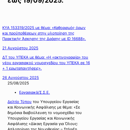
έως 19/09/2025.
ΚΥΑ 153319/2025 με θέμα: «Καθορισμός όρων
και προϋποθέσεων στην υλοποίηση της
Πρακτικής Άσκησης της Δράσης με ID 16688».
21 Αυγούστου 2025
ΔΤ του ΥΠΕΚΑ με θέμα: «Η «ακτινογραφία» του
νέου εργασιακού νομοσχεδίου του ΥΠΕΚΑ σε 16
+ 1 ερωταπαντήσεις».
26 Αυγούστου 2025
25/08/2025
Εργασιακά/Σ.Σ.Ε.
Δελτίο Τύπου
του Υπουργείου Εργασίας
και Κοινωνικής Ασφάλισης με θέμα: «Σε
δημόσια διαβούλευση το νομοσχέδιο του
Υπουργείου Εργασίας και Κοινωνικής
Ασφάλισης «Δίκαιη Εργασία για Όλους:
Απλοποίηση της Νομοθεσίας – Στήριξη