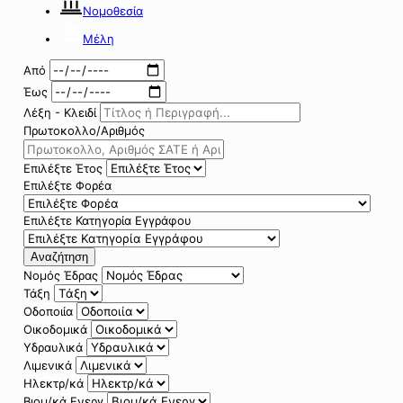
Νομοθεσία
Μέλη
Από
Έως
Λέξη - Κλειδί
Πρωτοκολλο/Αριθμός
Επιλέξτε Έτος
Επιλέξτε Φορέα
Επιλέξτε Κατηγορία Εγγράφου
Αναζήτηση
Νομός Έδρας
Τάξη
Οδοποιία
Οικοδομικά
Υδραυλικά
Λιμενικά
Ηλεκτρ/κά
Βιομ/κά Ενεργ