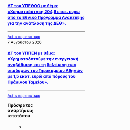
ΔΤ του ΥΠΕΘΟΟ με θέμα:
«Χρηματοδότηση 204,6 εκατ. ευρώ
από το Εθνικό Πρόγραμμα Ανάπτυξης
για την ανάπλαση της ΔΕΘ».
Δείτε περισσότερα
7 Αυγούστου 2026
ΔΤ του ΥΠΠΕΝ με θέμα:
«Χρηματοδοτούμε την ενεργειακή
αναβάθμιση και τη βελτίωση των
υποδομών του Γηροκομείου Αθηνών
με 1,5 εκατ. ευρώ από πόρους του
Πράσινου Ταμείου».
Δείτε περισσότερα
Πρόσφατες
αναρτήσεις
ιστοτόπου
7