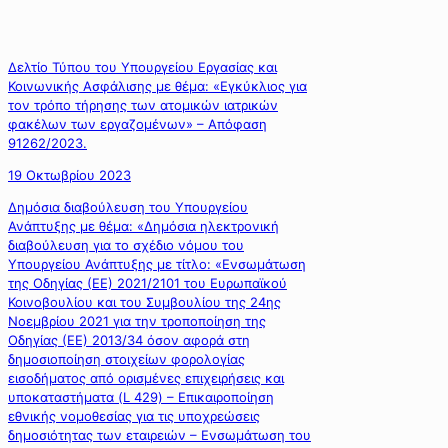
Δελτίο Τύπου του Υπουργείου Εργασίας και
Κοινωνικής Ασφάλισης με θέμα: «Εγκύκλιος για
τον τρόπο τήρησης των ατομικών ιατρικών
φακέλων των εργαζομένων» – Απόφαση
91262/2023.
19 Οκτωβρίου 2023
Δημόσια διαβούλευση του Υπουργείου
Ανάπτυξης με θέμα: «Δημόσια ηλεκτρονική
διαβούλευση για το σχέδιο νόμου του
Υπουργείου Ανάπτυξης με τίτλο: «Ενσωμάτωση
της Οδηγίας (ΕΕ) 2021/2101 του Ευρωπαϊκού
Κοινοβουλίου και του Συμβουλίου της 24ης
Νοεμβρίου 2021 για την τροποποίηση της
Οδηγίας (ΕΕ) 2013/34 όσον αφορά στη
δημοσιοποίηση στοιχείων φορολογίας
εισοδήματος από ορισμένες επιχειρήσεις και
υποκαταστήματα (L 429) – Επικαιροποίηση
εθνικής νομοθεσίας για τις υποχρεώσεις
δημοσιότητας των εταιρειών – Ενσωμάτωση του