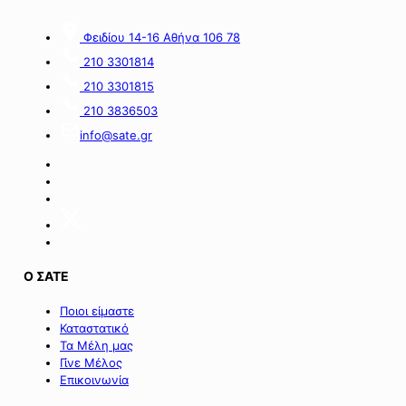
εκατ.
myBusinessSupport
ευρώ
για
Φειδίου 14-16 Αθήνα 106 78
από
τον
πόρους
α’
210 3301814
του
κύκλο
210 3301815
Πράσινου
του
Ταμείου».
ειδικού
210 3836503
σχήματος
info@sate.gr
στήριξης
των
επιχειρήσεων
της
Σαμοθράκης».
Ο ΣΑΤΕ
Ποιοι είμαστε
Καταστατικό
Τα Μέλη μας
Γίνε Μέλος
Επικοινωνία