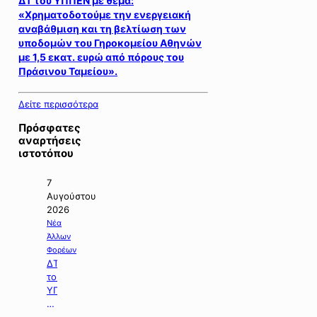
ΔΤ του ΥΠΠΕΝ με θέμα:
«Χρηματοδοτούμε την ενεργειακή
αναβάθμιση και τη βελτίωση των
υποδομών του Γηροκομείου Αθηνών
με 1,5 εκατ. ευρώ από πόρους του
Πράσινου Ταμείου».
Δείτε περισσότερα
Πρόσφατες
αναρτήσεις
ιστοτόπου
7
Αυγούστου
2026
Νέα
Άλλων
Φορέων
ΔΤ
του
ΥΠΠΕΝ
με