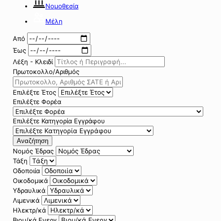
Νομοθεσία
Μέλη
Από
Έως
Λέξη - Κλειδί
Πρωτοκολλο/Αριθμός
Επιλέξτε Έτος
Επιλέξτε Φορέα
Επιλέξτε Κατηγορία Εγγράφου
Αναζήτηση
Νομός Έδρας
Τάξη
Οδοποιία
Οικοδομικά
Υδραυλικά
Λιμενικά
Ηλεκτρ/κά
Βιομ/κά Ενεργ