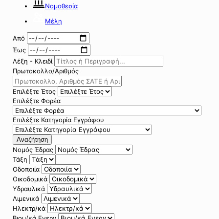
Νομοθεσία
Μέλη
Από
Έως
Λέξη - Κλειδί
Πρωτοκολλο/Αριθμός
Επιλέξτε Έτος
Επιλέξτε Φορέα
Επιλέξτε Κατηγορία Εγγράφου
Αναζήτηση
Νομός Έδρας
Τάξη
Οδοποιία
Οικοδομικά
Υδραυλικά
Λιμενικά
Ηλεκτρ/κά
Βιομ/κά Ενεργ