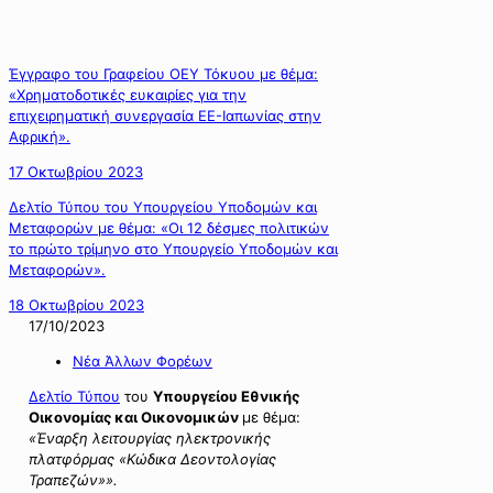
Έγγραφο του Γραφείου ΟΕΥ Τόκυου με θέμα:
«Χρηματοδοτικές ευκαιρίες για την
επιχειρηματική συνεργασία ΕΕ-Ιαπωνίας στην
Αφρική».
17 Οκτωβρίου 2023
Δελτίο Τύπου του Υπουργείου Υποδομών και
Μεταφορών με θέμα: «Οι 12 δέσμες πολιτικών
το πρώτο τρίμηνο στο Υπουργείο Υποδομών και
Μεταφορών».
18 Οκτωβρίου 2023
17/10/2023
Νέα Άλλων Φορέων
Δελτίο Τύπου
του
Υπουργείου
Εθνικής
Οικονομίας και Οικονομικών
με θέμα:
«Έναρξη λειτουργίας ηλεκτρονικής
πλατφόρμας «Κώδικα Δεοντολογίας
Τραπεζών»»
.