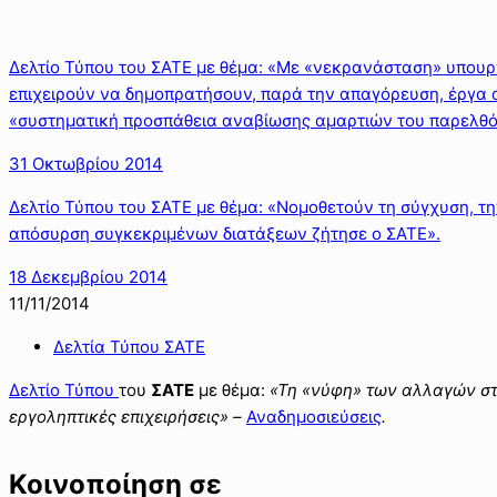
Δελτίο Τύπου του ΣΑΤΕ με θέμα: «Με «νεκρανάσταση» υπουργ
επιχειρούν να δημοπρατήσουν, παρά την απαγόρευση, έργα 
«συστηματική προσπάθεια αναβίωσης αμαρτιών του παρελθό
31 Οκτωβρίου 2014
Δελτίο Τύπου του ΣΑΤΕ με θέμα: «Νομοθετούν τη σύγχυση, τη
απόσυρση συγκεκριμένων διατάξεων ζήτησε ο ΣΑΤΕ».
18 Δεκεμβρίου 2014
11/11/2014
Δελτία Τύπου ΣΑΤΕ
Δελτίο Τύπου
του
ΣΑΤΕ
με θέμα:
«
Τη «νύφη» των αλλαγών στ
εργοληπτικές επιχειρήσεις
» –
Αναδημοσιεύσεις
.
Κοινοποίηση σε