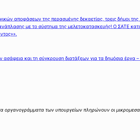
ικών αποφάσεων της περασμένης δεκαετίας, τρεις δήμοι της 
ανάπλασης με το σύστημα της μελετοκατασκευής! Ο ΣΑΤΕ κατ
ντος»».
ν ασάφεια και τη σύγκρουση διατάξεων για τα δημόσια έργα –
α οργανογράμματα των υπουργείων πληρώνουν οι μικρομεσα