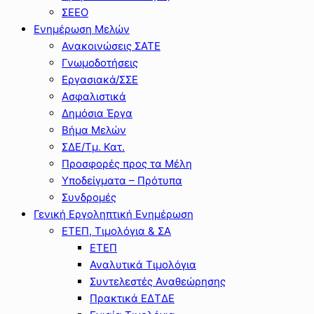
ΣΕΕΟ
Ενημέρωση Μελών
Ανακοινώσεις ΣΑΤΕ
Γνωμοδοτήσεις
Εργασιακά/ΣΣΕ
Ασφαλιστικά
Δημόσια Έργα
Βήμα Μελών
ΣΔΕ/Τμ. Κατ.
Προσφορές προς τα Μέλη
Υποδείγματα – Πρότυπα
Συνδρομές
Γενική Εργοληπτική Ενημέρωση
ΕΤΕΠ, Τιμολόγια & ΣΑ
ΕΤΕΠ
Αναλυτικά Τιμολόγια
Συντελεστές Αναθεώρησης
Πρακτικά ΕΔΤΔΕ